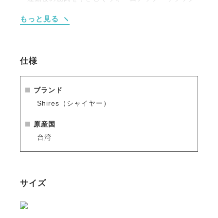
スさせ、日々のリカバリーを助ける。
もっと見る
・通気性と放熱性に優れた生地を採用し、厩舎内や移
動中でも快適に使用可能。
・柔らかな素材が脚に沿ってフィットし、快適な着用
感を実現。
仕様
・ベルクロ仕様で着脱が容易、日常のケアルーティン
に取り入れやすい構造。
・摩擦や衝撃に強い素材と丁寧な縫製により、長期間
ブランド
の使用に耐える高い耐久性。
Shires（シャイヤー）
・前脚・後脚どちらにも使用可能で、幅広いケアシー
ンに対応。
原産国
台湾
サイズ