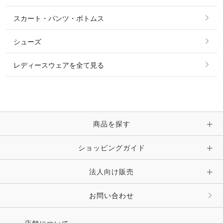
タイ・タイピン・その他アクセサリー
シャツ・ブラウス・ワンピース
スカート・パンツ・ボトムス
リング
ベルト
その他 トップス
シューズ
ピアス・イヤリング
帽子・ヘア小物
レディースウェアを全て見る
ネックレス
マフラー・スカーフ・ストール・スヌード
ブレスレット・バングル・アンクレット
手袋
ピン・ブローチ・コサージュ
商品を探す
時計・財布・キーケース・革小物
ショッピングガイド
その他 アクセサリー
キーホルダー・チャーム・ストラップ
法人向け販売
その他 ファッション雑貨
お問い合わせ