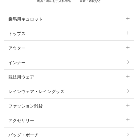
馬具・馬のお手入れ用品
書籍・雑貨など
乗馬用キュロット
トップス
すべてのキュロット
アウター
すべてのトップス
フルグリップ・尻革 キュロット
インナー
すべてのアウター
ポロシャツ
ニーグリップ・膝革 キュロット
競技用ウェア
コート
カットソー・Tシャツ・タンクトップ
ノーグリップ・共布 キュロット
レインウェア・レイングッズ
すべての競技用ウェア
ジャケット・ブルゾン
機能性シャツ・スポーツシャツ
ファッション雑貨
ショージャケット
ベスト
パーカー・トレーナー・スウェット
アクセサリー
すべてのファッション雑貨
ショーシャツ
その他 アウター
ニット・セーター
バッグ・ポーチ
すべてのアクセサリー
ソックス