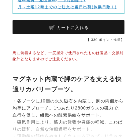
月～土曜12時までのご注文は当日出荷(休業日除く)
カートに入れる
【
330
ポイント進呈】
馬に装着するなど、一度屋外で使用されたものは返品・交換対
象外となりますのでご注意ください。
マグネット内蔵で脚のケアを支える快
適リカバリーブーツ。
・各ブーツに10個の永久磁石を内蔵し、脚の両側から
均等にアプローチ。1つあたり2800ガウスの磁力で、
血行を促し、組織への酸素供給をサポート。
・磁気作用により、筋肉の緊張や炎症の軽減、こわば
りの緩和、自然な治癒過程をサポート。
・運動後の筋肉をやさしくウォームアップ・リラック