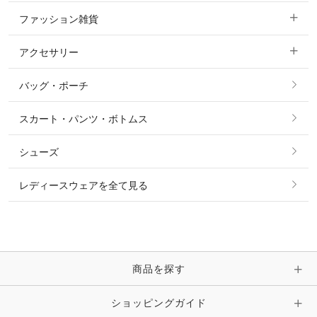
ファッション雑貨
ショージャケット
ベスト
パーカー・トレーナー・スウェット
アクセサリー
すべてのファッション雑貨
ショーシャツ
その他 アウター
ニット・セーター
バッグ・ポーチ
すべてのアクセサリー
ソックス
タイ・タイピン・その他アクセサリー
シャツ・ブラウス・ワンピース
スカート・パンツ・ボトムス
リング
ベルト
その他 トップス
シューズ
ピアス・イヤリング
帽子・ヘア小物
レディースウェアを全て見る
ネックレス
マフラー・スカーフ・ストール・スヌード
ブレスレット・バングル・アンクレット
手袋
ピン・ブローチ・コサージュ
商品を探す
時計・財布・キーケース・革小物
ショッピングガイド
その他 アクセサリー
キーホルダー・チャーム・ストラップ