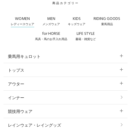
商品カテゴリー
WOMEN
MEN
KIDS
RIDING GOODS
レディースウェア
メンズウェア
キッズウェア
乗馬用品
for HORSE
LIFE STYLE
馬具・馬のお手入れ用品
書籍・雑貨など
乗馬用キュロット
トップス
すべてのキュロット
アウター
すべてのトップス
フルグリップ・尻革 キュロット
インナー
すべてのアウター
ポロシャツ
ニーグリップ・膝革 キュロット
競技用ウェア
コート
カットソー・Tシャツ・タンクトップ
ノーグリップ・共布 キュロット
レインウェア・レイングッズ
すべての競技用ウェア
ジャケット・ブルゾン
機能性シャツ・スポーツシャツ