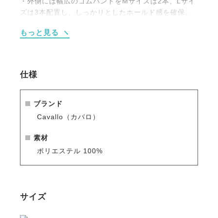
・外側には幅広のゴムバンドをMサイズは2本、Lサイ
ズは3本配置し、しっかりとしたホールド感を確保。
・ベルクロにはブランドラベルを添え、控えめなアク
もっと見る
セントに。
・装着もスムーズで、日々のトレーニングにも扱いや
すい軽量設計。
仕様
※シーズン品のため入荷数が少なく再販はありません
のでお早めのご注文をお勧めします。
人気商品はすぐに完売となりますので、新商品をいち
ブランド
早くご案内している
メールマガジン
や
LINE
をご活用く
Cavallo（カバロ）
ださい。
素材
ポリエステル 100%
サイズ