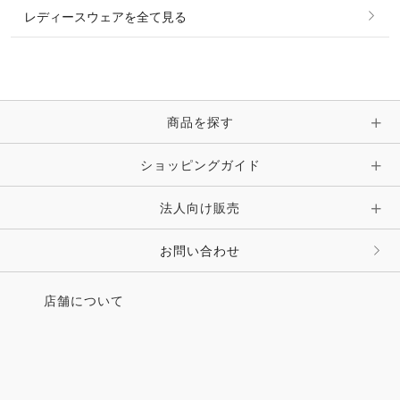
レディースウェアを全て見る
ネックレス
マフラー・スカーフ・ストール・スヌード
ブレスレット・バングル・アンクレット
手袋
ピン・ブローチ・コサージュ
商品を探す
時計・財布・キーケース・革小物
ショッピングガイド
その他 アクセサリー
キーホルダー・チャーム・ストラップ
法人向け販売
その他 ファッション雑貨
お問い合わせ
店舗について