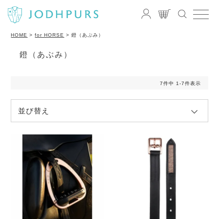
HOME
for HORSE
鐙（あぶみ）
鐙（あぶみ）
7
件中
1
-
7
件表示
並び替え