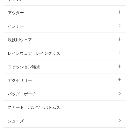
アウター
すべてのトップス
フルグリップ・尻革 キュロット
インナー
すべてのアウター
ポロシャツ
ニーグリップ・膝革 キュロット
競技用ウェア
コート
カットソー・Tシャツ・タンクトップ
ノーグリップ・共布 キュロット
レインウェア・レイングッズ
すべての競技用ウェア
ジャケット・ブルゾン
機能性シャツ・スポーツシャツ
ファッション雑貨
ショージャケット
ベスト
パーカー・トレーナー・スウェット
アクセサリー
すべてのファッション雑貨
ショーシャツ
その他 アウター
ニット・セーター
バッグ・ポーチ
すべてのアクセサリー
ソックス
タイ・タイピン・その他アクセサリー
シャツ・ブラウス・ワンピース
スカート・パンツ・ボトムス
リング
ベルト
その他 トップス
シューズ
ピアス・イヤリング
帽子・ヘア小物