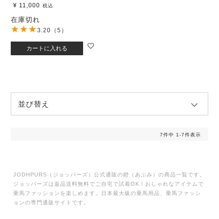
¥
11,000
税込
在庫切れ
3.20
（5）
カートに入れる
並び替え
7
件中
1
-
7
件表示
JODHPURS（ジョッパーズ）公式通販の鐙（あぶみ）の商品一覧です。
ジョッパーズは返品送料無料でご自宅で試着OK！おしゃれなアイテムで
乗馬ファッションを楽しめます。日本最大級の乗馬用品、乗馬ファッシ
ョンの専門通販サイトです。