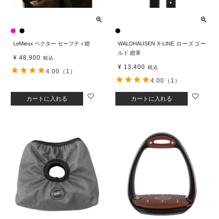
LeMieux ベクター セーフティ鐙
WALDHAUSEN X-LINE ローズゴー
ルド 鐙革
¥
48,900
税込
¥
13,400
税込
4.00
（1）
4.00
（1）
カートに入れる
カートに入れる