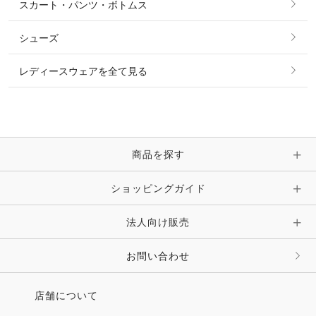
スカート・パンツ・ボトムス
リング
ベルト
その他 トップス
シューズ
ピアス・イヤリング
帽子・ヘア小物
レディースウェアを全て見る
ネックレス
マフラー・スカーフ・ストール・スヌード
ブレスレット・バングル・アンクレット
手袋
ピン・ブローチ・コサージュ
商品を探す
時計・財布・キーケース・革小物
ショッピングガイド
その他 アクセサリー
キーホルダー・チャーム・ストラップ
法人向け販売
その他 ファッション雑貨
お問い合わせ
店舗について