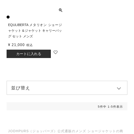
EQULIBERTA メタリオン ショージ
ャケット＆ジャケット キャリーバッ
グ セット メンズ
¥
21,000
税込
カートに入れる
並び替え
5
件中
1
-
5
件表示
JODHPURS（ジョッパーズ）公式通販のメンズ ショージャケットの商