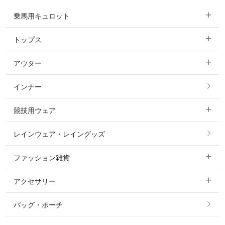
乗馬用キュロット
トップス
すべてのキュロット
アウター
すべてのトップス
フルグリップ・尻革 キュロット
インナー
すべてのアウター
ポロシャツ
ニーグリップ・膝革 キュロット
競技用ウェア
コート
カットソー・Tシャツ・タンクトップ
ノーグリップ・共布 キュロット
レインウェア・レイングッズ
すべての競技用ウェア
ジャケット・ブルゾン
機能性シャツ・スポーツシャツ
ファッション雑貨
ショージャケット
ベスト
パーカー・トレーナー・スウェット
アクセサリー
すべてのファッション雑貨
ショーシャツ
その他 アウター
ニット・セーター
バッグ・ポーチ
すべてのアクセサリー
ソックス
タイ・タイピン・その他アクセサリー
シャツ・ブラウス・ワンピース