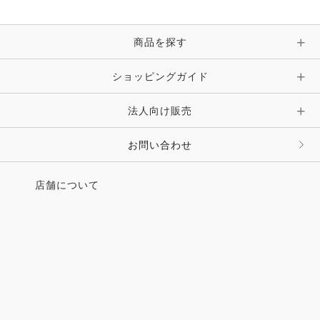
ブレスレット・バングル・アンクレット
手袋
ピン・ブローチ・コサージュ
商品を探す
時計・財布・キーケース・革小物
ショッピングガイド
その他 アクセサリー
キーホルダー・チャーム・ストラップ
法人向け販売
その他 ファッション雑貨
お問い合わせ
店舗について