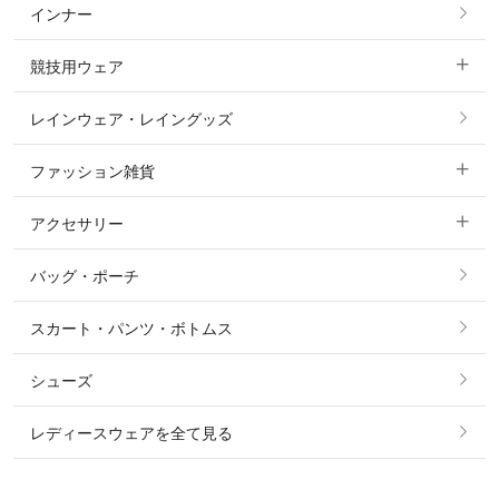
インナー
すべてのアウター
ポロシャツ
ニーグリップ・膝革 キュロット
競技用ウェア
コート
カットソー・Tシャツ・タンクトップ
ノーグリップ・共布 キュロット
レインウェア・レイングッズ
すべての競技用ウェア
ジャケット・ブルゾン
機能性シャツ・スポーツシャツ
ファッション雑貨
ショージャケット
ベスト
パーカー・トレーナー・スウェット
アクセサリー
すべてのファッション雑貨
ショーシャツ
その他 アウター
ニット・セーター
バッグ・ポーチ
すべてのアクセサリー
ソックス
タイ・タイピン・その他アクセサリー
シャツ・ブラウス・ワンピース
スカート・パンツ・ボトムス
リング
ベルト
その他 トップス
シューズ
ピアス・イヤリング
帽子・ヘア小物
レディースウェアを全て見る
ネックレス
マフラー・スカーフ・ストール・スヌード