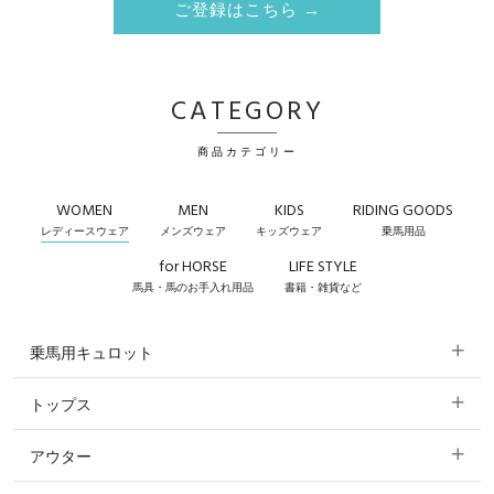
ご登録はこちら →
CATEGORY
商品カテゴリー
WOMEN
MEN
KIDS
RIDING GOODS
レディースウェア
メンズウェア
キッズウェア
乗馬用品
for HORSE
LIFE STYLE
馬具・馬のお手入れ用品
書籍・雑貨など
乗馬用キュロット
トップス
すべてのキュロット
アウター
すべてのトップス
フルグリップ・尻革 キュロット