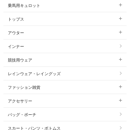
乗馬用キュロット
トップス
すべてのキュロット
アウター
すべてのトップス
フルグリップ・尻革 キュロット
インナー
すべてのアウター
ポロシャツ
ニーグリップ・膝革 キュロット
競技用ウェア
コート
カットソー・Tシャツ・タンクトップ
ノーグリップ・共布 キュロット
レインウェア・レイングッズ
すべての競技用ウェア
ジャケット・ブルゾン
機能性シャツ・スポーツシャツ
ファッション雑貨
ショージャケット
ベスト
パーカー・トレーナー・スウェット
アクセサリー
すべてのファッション雑貨
ショーシャツ
その他 アウター
ニット・セーター
バッグ・ポーチ
すべてのアクセサリー
ソックス
タイ・タイピン・その他アクセサリー
シャツ・ブラウス・ワンピース
スカート・パンツ・ボトムス