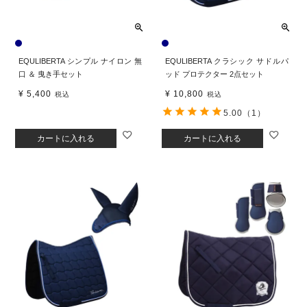
EQULIBERTA シンプル ナイロン 無
EQULIBERTA クラシック サドルパ
口 ＆ 曳き手セット
ッド プロテクター 2点セット
¥
5,400
¥
10,800
税込
税込
5.00
（1）
カートに入れる
カートに入れる