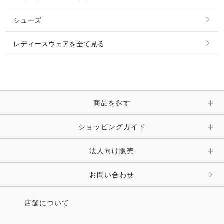
リング
ベルト
その他 トップス
シューズ
ピアス・イヤリング
帽子・ヘア小物
レディースウェアを全て見る
ネックレス
マフラー・スカーフ・ストール・スヌード
ブレスレット・バングル・アンクレット
手袋
ピン・ブローチ・コサージュ
商品を探す
時計・財布・キーケース・革小物
ショッピングガイド
その他 アクセサリー
キーホルダー・チャーム・ストラップ
法人向け販売
その他 ファッション雑貨
お問い合わせ
店舗について