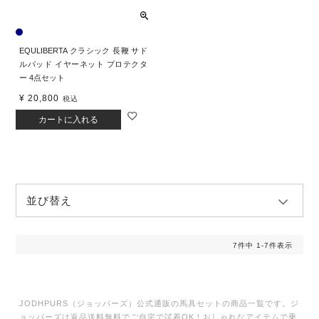
EQULIBERTA クラシック 長鞭 サド
ルパッド イヤーネット プロテクタ
ー 4点セット
¥
20,800
税込
カートに入れる
並び替え
7
件中
1
-
7
件表示
JODHPURS（ジョッパーズ）公式通販の馬具セットの商品一覧です。ジ
ョッパーズは返品送料無料でご自宅で試着OK！おしゃれなアイテムで乗