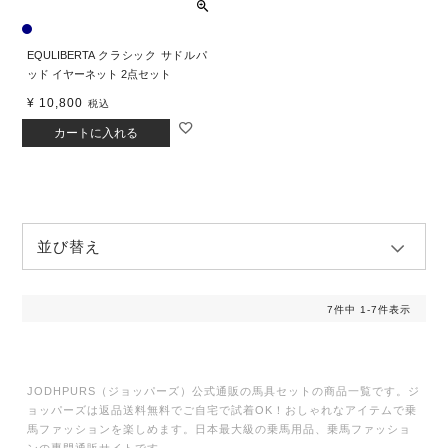
EQULIBERTA クラシック サドルパ
ッド イヤーネット 2点セット
¥
10,800
税込
カートに入れる
並び替え
7
件中
1
-
7
件表示
JODHPURS（ジョッパーズ）公式通販の馬具セットの商品一覧です。ジ
ョッパーズは返品送料無料でご自宅で試着OK！おしゃれなアイテムで乗
馬ファッションを楽しめます。日本最大級の乗馬用品、乗馬ファッショ
ンの専門通販サイトです。