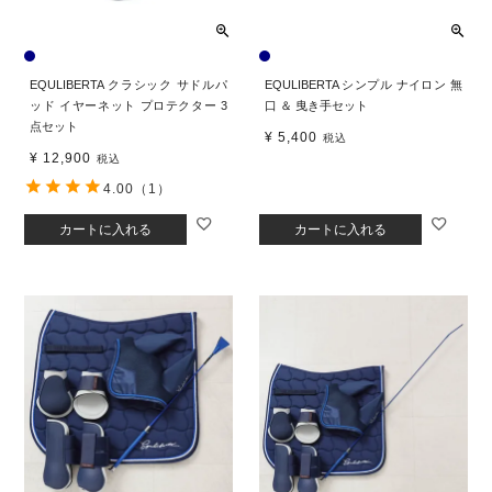
EQULIBERTA クラシック サドルパ
EQULIBERTA シンプル ナイロン 無
ッド イヤーネット プロテクター 3
口 ＆ 曳き手セット
点セット
¥
5,400
税込
¥
12,900
税込
4.00
（1）
カートに入れる
カートに入れる