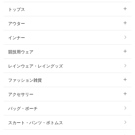
トップス
すべてのキュロット
アウター
すべてのトップス
フルグリップ・尻革 キュロット
インナー
すべてのアウター
ポロシャツ
ニーグリップ・膝革 キュロット
競技用ウェア
コート
カットソー・Tシャツ・タンクトップ
ノーグリップ・共布 キュロット
レインウェア・レイングッズ
すべての競技用ウェア
ジャケット・ブルゾン
機能性シャツ・スポーツシャツ
ファッション雑貨
ショージャケット
ベスト
パーカー・トレーナー・スウェット
アクセサリー
すべてのファッション雑貨
ショーシャツ
その他 アウター
ニット・セーター
バッグ・ポーチ
すべてのアクセサリー
ソックス
タイ・タイピン・その他アクセサリー
シャツ・ブラウス・ワンピース
スカート・パンツ・ボトムス
リング
ベルト
その他 トップス