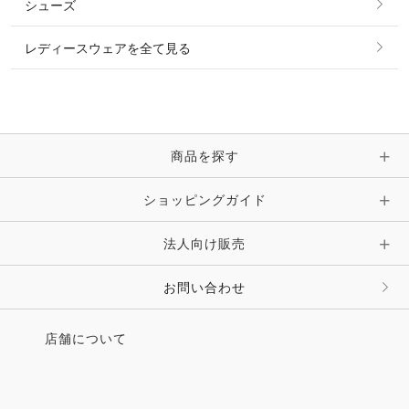
シューズ
ピアス・イヤリング
帽子・ヘア小物
レディースウェアを全て見る
ネックレス
マフラー・スカーフ・ストール・スヌード
ブレスレット・バングル・アンクレット
手袋
ピン・ブローチ・コサージュ
商品を探す
時計・財布・キーケース・革小物
ショッピングガイド
その他 アクセサリー
キーホルダー・チャーム・ストラップ
法人向け販売
その他 ファッション雑貨
お問い合わせ
店舗について