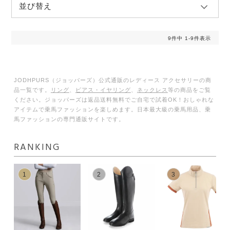
並び替え
9
件中
1
-
9
件表示
JODHPURS（ジョッパーズ）公式通販のレディース アクセサリーの商
品一覧です。
リング
、
ピアス・イヤリング
、
ネックレス
等の商品をご覧
ください。ジョッパーズは返品送料無料でご自宅で試着OK！おしゃれな
アイテムで乗馬ファッションを楽しめます。日本最大級の乗馬用品、乗
馬ファッションの専門通販サイトです。
RANKING
1
2
3