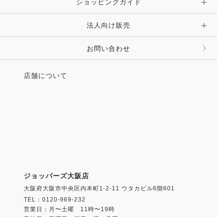
ショッピングガイド
その他 アクセサリー
キーホルダー・チャーム・ストラップ
法人向け販売
その他 ファッション雑貨
お問い合わせ
店舗について
ジョッパーズ大阪店
大阪府大阪市中央区内本町1-2-11 ウタカビル6階601
TEL：0120-969-232
営業日：月〜土曜 11時〜19時