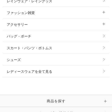
レインウェア・レイングッズ
すべての競技用ウェア
ジャケット・ブルゾン
機能性シャツ・スポーツシャツ
ファッション雑貨
ショージャケット
ベスト
パーカー・トレーナー・スウェット
アクセサリー
すべてのファッション雑貨
ショーシャツ
その他 アウター
ニット・セーター
バッグ・ポーチ
すべてのアクセサリー
ソックス
タイ・タイピン・その他アクセサリー
シャツ・ブラウス・ワンピース
スカート・パンツ・ボトムス
リング
ベルト
その他 トップス
シューズ
ピアス・イヤリング
帽子・ヘア小物
レディースウェアを全て見る
ネックレス
マフラー・スカーフ・ストール・スヌード
ブレスレット・バングル・アンクレット
手袋
ピン・ブローチ・コサージュ
商品を探す
時計・財布・キーケース・革小物