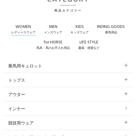
商品カテゴリー
WOMEN
MEN
KIDS
RIDING GOODS
レディースウェア
メンズウェア
キッズウェア
乗馬用品
for HORSE
LIFE STYLE
馬具・馬のお手入れ用品
書籍・雑貨など
乗馬用キュロット
トップス
すべてのキュロット
アウター
すべてのトップス
フルグリップ・尻革 キュロット
インナー
すべてのアウター
ポロシャツ
ニーグリップ・膝革 キュロット
競技用ウェア
コート
カットソー・Tシャツ・タンクトップ
ノーグリップ・共布 キュロット