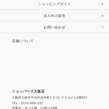
ショッピングガイド
その他 アクセサリー
キーホルダー・チャーム・ストラップ
法人向け販売
その他 ファッション雑貨
お問い合わせ
店舗について
ジョッパーズ大阪店
大阪府大阪市中央区内本町1-2-11 ウタカビル6階601
TEL：0120-969-232
営業日：月〜土曜 11時〜19時