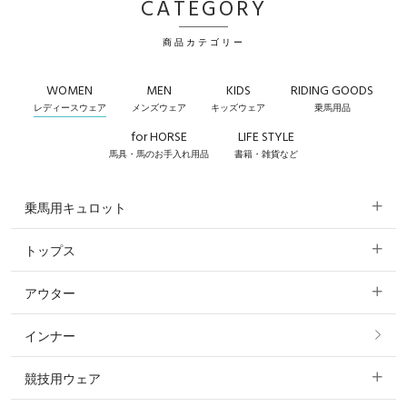
CATEGORY
商品カテゴリー
WOMEN
MEN
KIDS
RIDING GOODS
レディースウェア
メンズウェア
キッズウェア
乗馬用品
for HORSE
LIFE STYLE
馬具・馬のお手入れ用品
書籍・雑貨など
乗馬用キュロット
トップス
すべてのキュロット
アウター
すべてのトップス
フルグリップ・尻革 キュロット
インナー
すべてのアウター
ポロシャツ
ニーグリップ・膝革 キュロット
競技用ウェア
コート
カットソー・Tシャツ・タンクトップ
ノーグリップ・共布 キュロット