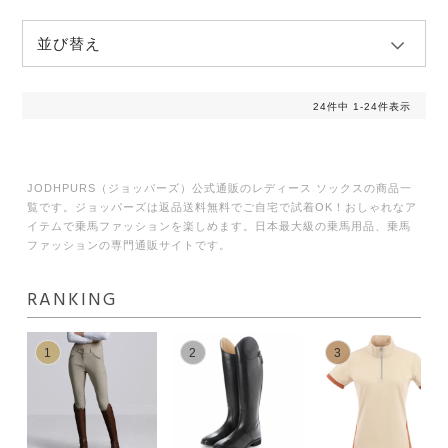
並び替え
24
件中
1
-
24
件表示
JODHPURS（ジョッパーズ）公式通販のレディース ソックスの商品一
覧です。ジョッパーズは返品送料無料でご自宅で試着OK！おしゃれなア
イテムで乗馬ファッションを楽しめます。日本最大級の乗馬用品、乗馬
ファッションの専門通販サイトです。
RANKING
1
2
3