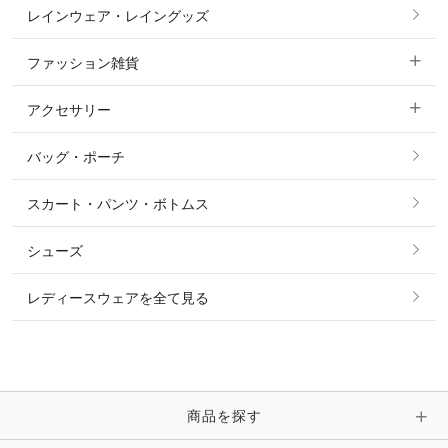
レインウェア・レイングッズ
すべての競技用ウェア
ジャケット・ブルゾン
機能性シャツ・スポーツシャツ
ファッション雑貨
ショージャケット
ベスト
パーカー・トレーナー・スウェット
アクセサリー
すべてのファッション雑貨
ショーシャツ
その他 アウター
ニット・セーター
バッグ・ポーチ
すべてのアクセサリー
ソックス
タイ・タイピン・その他アクセサリー
シャツ・ブラウス・ワンピース
スカート・パンツ・ボトムス
リング
ベルト
その他 トップス
シューズ
ピアス・イヤリング
帽子・ヘア小物
レディースウェアを全て見る
ネックレス
マフラー・スカーフ・ストール・スヌード
ブレスレット・バングル・アンクレット
手袋
ピン・ブローチ・コサージュ
商品を探す
時計・財布・キーケース・革小物