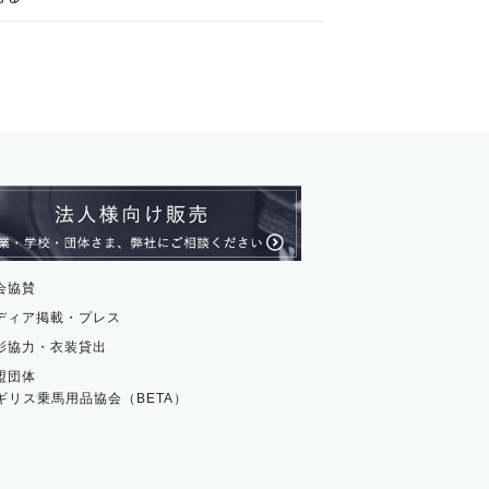
ストール・スヌード
ル・アンクレット
ージュ
ス・革小物
ム・ストラップ
貨
会協賛
ディア掲載・プレス
影協力・衣装貸出
盟団体
ギリス乗馬用品協会（BETA）