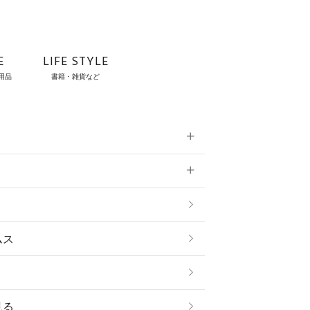
E
LIFE STYLE
用品
書籍・雑貨など
雑貨
ムス
見る