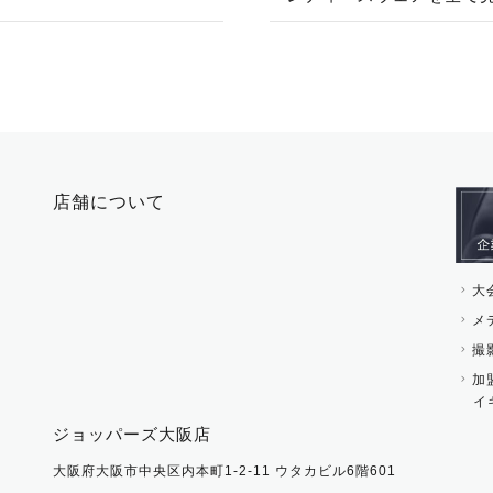
ネックレス
マフラー・スカーフ・
ブレスレット・バング
手袋
ピン・ブローチ・コサ
時計・財布・キーケー
ー
その他 アクセサリー
キーホルダー・チャー
店舗について
その他 ファッション雑
大
メ
撮
加
イ
ジョッパーズ大阪店
大阪府大阪市中央区内本町1-2-11 ウタカビル6階601