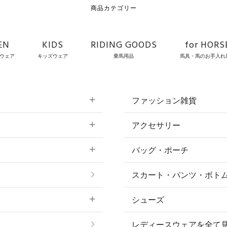
商品カテゴリー
EN
KIDS
RIDING GOODS
for HORS
ウェア
キッズウェア
乗馬用品
馬具・馬のお手入れ
ファッション雑貨
アクセサリー
すべてのファッション
バッグ・ポーチ
すべてのアクセサリー
ソックス
スカート・パンツ・ボト
リング
ベルト
シューズ
プ
ピアス・イヤリング
帽子・ヘア小物
レディースウェアを全て