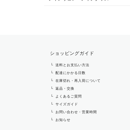
ジャケット・ブルゾン
機能性シャツ・スポーツシャツ
ショージャケット
ベスト
パーカー・トレーナー・スウェット
ショーシャツ
その他 アウター
ニット・セーター
タイ・タイピン・その他アクセサリ
シャツ・ブラウス・ワンピース
ショッピングガイド
その他 トップス
送料とお支払い方法
配達にかかる日数
在庫切れ・再入荷について
返品・交換
よくあるご質問
サイズガイド
お問い合わせ・営業時間
お知らせ