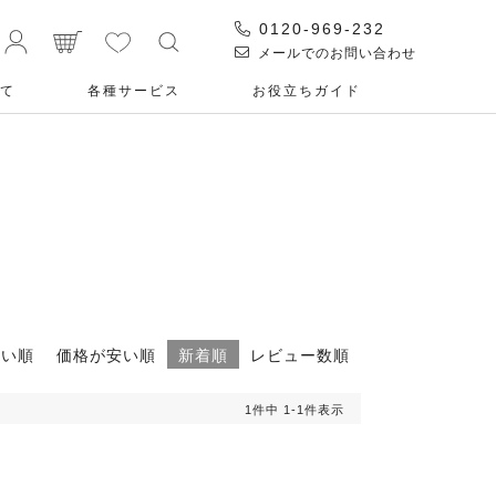
0120-969-232
メールでのお問い合わせ
て
各種サービス
お役⽴ちガイド
高い順
価格が安い順
新着順
レビュー数順
1
件中
1
-
1
件表示