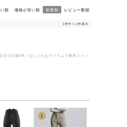
高い順
価格が安い順
新着順
レビュー数順
1
件中
1
-
1
件表示
ご自宅で試着OK！おしゃれなアイテムで乗馬ファッ
1
2
3