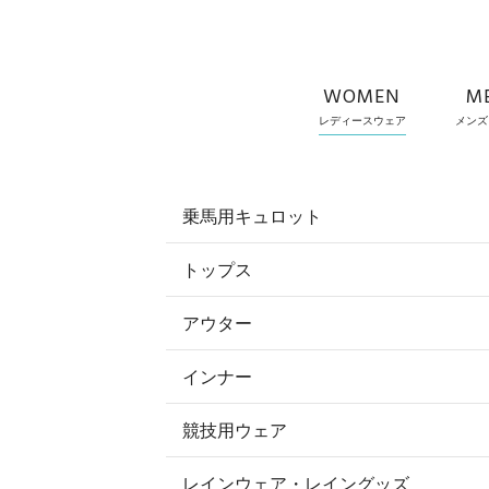
WOMEN
M
レディースウェア
メンズ
乗馬用キュロット
トップス
すべてのキュロット
アウター
すべてのトップス
フルグリップ・尻革 キュロット
インナー
すべてのアウター
ポロシャツ
ニーグリップ・膝革 キュロット
競技用ウェア
コート
カットソー・Tシャツ・タンクトッ
ノーグリップ・共布 キュロット
レインウェア・レイングッズ
すべての競技用ウェア