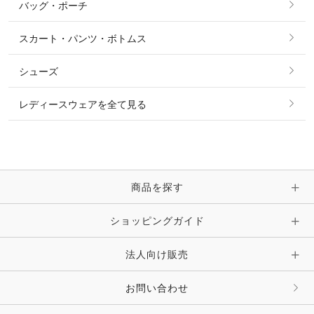
バッグ・ポーチ
すべてのアクセサリー
ソックス
タイ・タイピン・その他アクセサリー
シャツ・ブラウス・ワンピース
スカート・パンツ・ボトムス
リング
ベルト
その他 トップス
シューズ
ピアス・イヤリング
帽子・ヘア小物
レディースウェアを全て見る
ネックレス
マフラー・スカーフ・ストール・スヌード
ブレスレット・バングル・アンクレット
手袋
ピン・ブローチ・コサージュ
商品を探す
時計・財布・キーケース・革小物
ショッピングガイド
その他 アクセサリー
キーホルダー・チャーム・ストラップ
法人向け販売
その他 ファッション雑貨
お問い合わせ