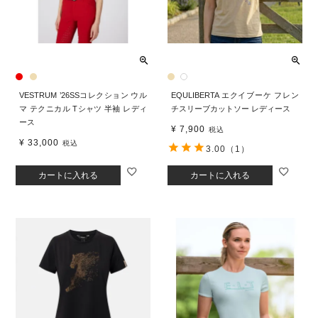
VESTRUM ’26SSコレクション ウル
EQULIBERTA エクイブーケ フレン
マ テクニカル Tシャツ 半袖 レディ
チスリーブカットソー レディース
ース
¥
7,900
税込
¥
33,000
税込
3.00
（1）
カートに入れる
カートに入れる