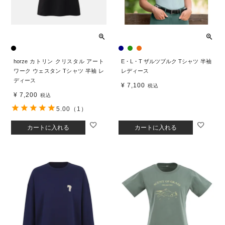
horze カトリン クリスタル アート
E・L・T ザルツブルク Tシャツ 半袖
ワーク ウェスタン Tシャツ 半袖 レ
レディース
ディース
¥
7,100
税込
¥
7,200
税込
5.00
（1）
カートに入れる
カートに入れる