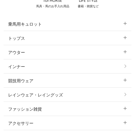
for HORSE
LIFE STYLE
馬具・馬のお手入れ用品
書籍・雑貨など
乗馬用キュロット
トップス
すべてのキュロット
アウター
すべてのトップス
フルグリップ・尻革 キュロット
インナー
すべてのアウター
ポロシャツ
ニーグリップ・膝革 キュロット
競技用ウェア
コート
カットソー・Tシャツ・タンクトップ
ノーグリップ・共布 キュロット
レインウェア・レイングッズ
すべての競技用ウェア
ジャケット・ブルゾン
機能性シャツ・スポーツシャツ
ファッション雑貨
ショージャケット
ベスト
パーカー・トレーナー・スウェット
アクセサリー
すべてのファッション雑貨
ショーシャツ
その他 アウター
ニット・セーター