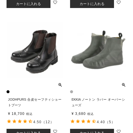
カートに入れる
カートに入れる
JODHPURS 合皮セーフティショー
EKKIA ノートン ラバー オーバーシ
トブーツ
ューズ
¥
18,700
¥
3,680
税込
税込
4.50
（12）
4.40
（5）