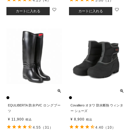
4.25
（4）
5.00
（1）
カートに入れる
カートに入れる
EQULIBERTA 防水PVC ロングブー
Covalliero オタワ 防水断熱 ウィンタ
ツ
ー シューズ
¥
11,900
¥
8,900
税込
税込
4.55
（31）
4.40
（10）