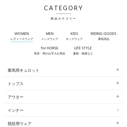
CATEGORY
商品カテゴリー
WOMEN
MEN
KIDS
RIDING GOODS
レディースウェア
メンズウェア
キッズウェア
乗馬用品
for HORSE
LIFE STYLE
馬具・馬のお手入れ用品
書籍・雑貨など
乗馬用キュロット
トップス
すべてのキュロット
アウター
すべてのトップス
フルグリップ・尻革 キュロット
インナー
すべてのアウター
ポロシャツ
ニーグリップ・膝革 キュロット
競技用ウェア
コート
カットソー・Tシャツ・タンクトップ