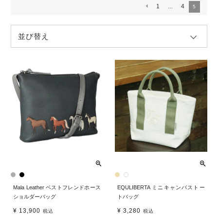
1
4
…
5
並び替え
Mala Leather ベストフレンドホース
EQULIBERTA ミニキャンバストー
ショルダーバッグ
トバッグ
¥
13,900
¥
3,280
税込
税込