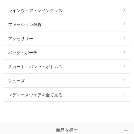
ノーグリップ・共布 キュロット
レインウェア・レイングッズ
すべての競技用ウェア
ジャケット・ブルゾン
機能性シャツ・スポーツシャツ
ファッション雑貨
ショージャケット
ベスト
パーカー・トレーナー・スウェット
アクセサリー
すべてのファッション雑貨
ショーシャツ
その他 アウター
ニット・セーター
バッグ・ポーチ
すべてのアクセサリー
ソックス
タイ・タイピン・その他アクセサリー
シャツ・ブラウス・ワンピース
スカート・パンツ・ボトムス
リング
ベルト
その他 トップス
シューズ
ピアス・イヤリング
帽子・ヘア小物
レディースウェアを全て見る
ネックレス
マフラー・スカーフ・ストール・スヌード
ブレスレット・バングル・アンクレット
手袋
ピン・ブローチ・コサージュ
商品を探す
時計・財布・キーケース・革小物