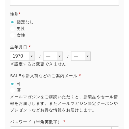
(必
須)
性別
(必
指定なし
須)
男性
女性
生年月日
(必
須)
※設定すると変更できません
SALEや新入荷などのご案内メール
(必
可
須)
否
メールマガジンをご購読いただくと、新製品やセール情
報をお届けします。またメールマガジン限定クーポンや
プレゼントなどお得な情報をお届けします。
パスワード（半角英数字）