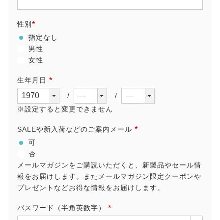
(必
須)
性別
(必
指定なし
須)
男性
女性
生年月日
(必
須)
※設定すると変更できません
SALEや新入荷などのご案内メール
(必
可
須)
否
メールマガジンをご購読いただくと、新製品やセール情
報をお届けします。またメールマガジン限定クーポンや
プレゼントなどお得な情報をお届けします。
パスワード（半角英数字）