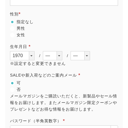
(必
須)
性別
(必
指定なし
須)
男性
女性
生年月日
(必
須)
※設定すると変更できません
SALEや新入荷などのご案内メール
(必
可
須)
否
メールマガジンをご購読いただくと、新製品やセール情
報をお届けします。またメールマガジン限定クーポンや
プレゼントなどお得な情報をお届けします。
パスワード（半角英数字）