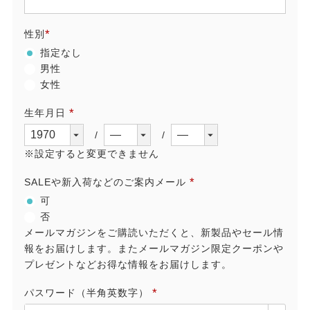
(必
須)
性別
(必
指定なし
須)
男性
女性
生年月日
(必
須)
※設定すると変更できません
SALEや新入荷などのご案内メール
(必
可
須)
否
メールマガジンをご購読いただくと、新製品やセール情
報をお届けします。またメールマガジン限定クーポンや
プレゼントなどお得な情報をお届けします。
パスワード（半角英数字）