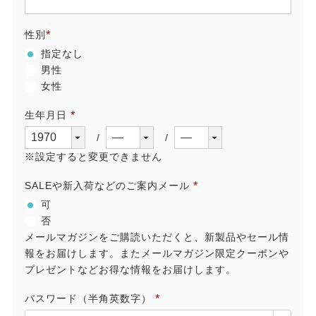
(必
須)
性別
(必
指定なし
須)
男性
女性
生年月日
(必
須)
※設定すると変更できません
SALEや新入荷などのご案内メール
(必
可
須)
否
メールマガジンをご購読いただくと、新製品やセール情
報をお届けします。またメールマガジン限定クーポンや
プレゼントなどお得な情報をお届けします。
パスワード（半角英数字）