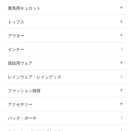
乗馬用キュロット
トップス
すべてのキュロット
アウター
すべてのトップス
フルグリップ・尻革 キュロット
インナー
すべてのアウター
ポロシャツ
ニーグリップ・膝革 キュロット
競技用ウェア
コート
カットソー・Tシャツ・タンクトップ
ノーグリップ・共布 キュロット
レインウェア・レイングッズ
すべての競技用ウェア
ジャケット・ブルゾン
機能性シャツ・スポーツシャツ
ファッション雑貨
ショージャケット
ベスト
パーカー・トレーナー・スウェット
アクセサリー
すべてのファッション雑貨
ショーシャツ
その他 アウター
ニット・セーター
バッグ・ポーチ
すべてのアクセサリー
ソックス
タイ・タイピン・その他アクセサリー
シャツ・ブラウス・ワンピース