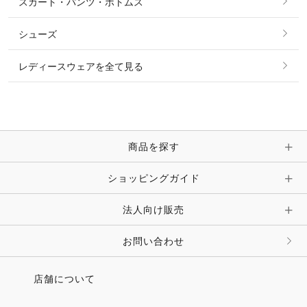
スカート・パンツ・ボトムス
リング
ベルト
その他 トップス
シューズ
ピアス・イヤリング
帽子・ヘア小物
レディースウェアを全て見る
ネックレス
マフラー・スカーフ・ストール・スヌード
ブレスレット・バングル・アンクレット
手袋
ピン・ブローチ・コサージュ
商品を探す
時計・財布・キーケース・革小物
ショッピングガイド
その他 アクセサリー
キーホルダー・チャーム・ストラップ
法人向け販売
その他 ファッション雑貨
お問い合わせ
店舗について