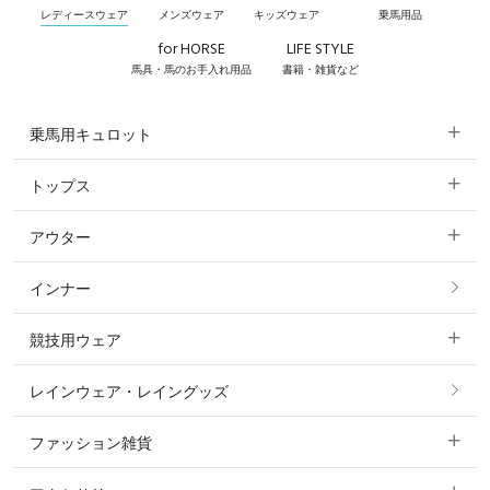
レディースウェア
メンズウェア
キッズウェア
乗馬用品
for HORSE
LIFE STYLE
馬具・馬のお手入れ用品
書籍・雑貨など
乗馬用キュロット
トップス
すべてのキュロット
アウター
すべてのトップス
フルグリップ・尻革 キュロット
インナー
すべてのアウター
ポロシャツ
ニーグリップ・膝革 キュロット
競技用ウェア
コート
カットソー・Tシャツ・タンクトップ
ノーグリップ・共布 キュロット
レインウェア・レイングッズ
すべての競技用ウェア
ジャケット・ブルゾン
機能性シャツ・スポーツシャツ
ファッション雑貨
ショージャケット
ベスト
パーカー・トレーナー・スウェット