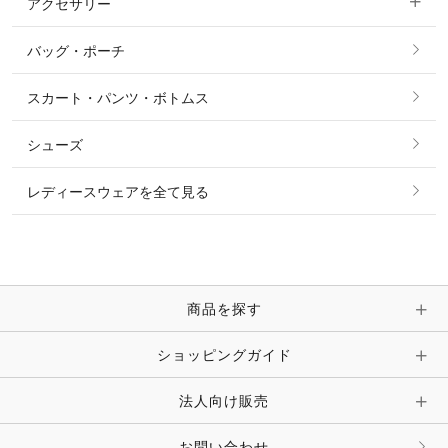
アクセサリー
すべてのファッション雑貨
ショーシャツ
その他 アウター
ニット・セーター
バッグ・ポーチ
すべてのアクセサリー
ソックス
タイ・タイピン・その他アクセサリー
シャツ・ブラウス・ワンピース
スカート・パンツ・ボトムス
リング
ベルト
その他 トップス
シューズ
ピアス・イヤリング
帽子・ヘア小物
レディースウェアを全て見る
ネックレス
マフラー・スカーフ・ストール・スヌード
ブレスレット・バングル・アンクレット
手袋
ピン・ブローチ・コサージュ
商品を探す
時計・財布・キーケース・革小物
ショッピングガイド
その他 アクセサリー
キーホルダー・チャーム・ストラップ
法人向け販売
その他 ファッション雑貨
お問い合わせ