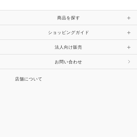
ブレスレット・バングル・アンクレット
手袋
ピン・ブローチ・コサージュ
商品を探す
時計・財布・キーケース・革小物
ショッピングガイド
その他 アクセサリー
キーホルダー・チャーム・ストラップ
法人向け販売
その他 ファッション雑貨
お問い合わせ
店舗について