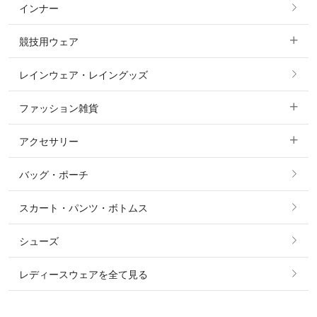
インナー
すべてのアウター
ポロシャツ
ニーグリップ・膝革 キュロット
競技用ウェア
コート
カットソー・Tシャツ・タンクトップ
ノーグリップ・共布 キュロット
レインウェア・レイングッズ
すべての競技用ウェア
ジャケット・ブルゾン
機能性シャツ・スポーツシャツ
ファッション雑貨
ショージャケット
ベスト
パーカー・トレーナー・スウェット
アクセサリー
すべてのファッション雑貨
ショーシャツ
その他 アウター
ニット・セーター
バッグ・ポーチ
すべてのアクセサリー
ソックス
タイ・タイピン・その他アクセサリー
シャツ・ブラウス・ワンピース
スカート・パンツ・ボトムス
リング
ベルト
その他 トップス
シューズ
ピアス・イヤリング
帽子・ヘア小物
レディースウェアを全て見る
ネックレス
マフラー・スカーフ・ストール・スヌード