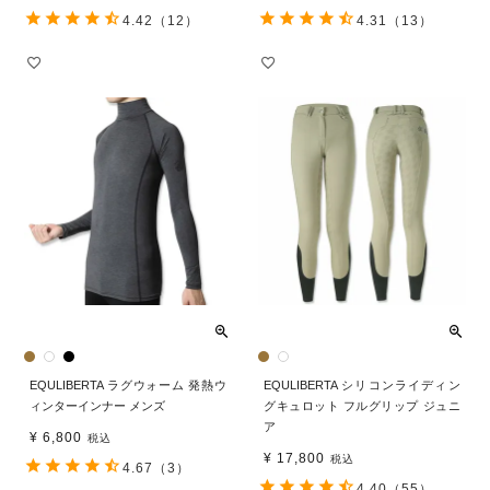
4.42
（12）
4.31
（13）
EQULIBERTA ラグウォーム 発熱ウ
EQULIBERTA シリコンライディン
ィンターインナー メンズ
グキュロット フルグリップ ジュニ
ア
¥
6,800
税込
¥
17,800
税込
4.67
（3）
4.40
（55）