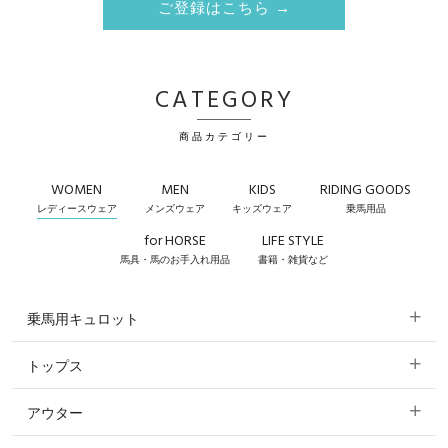
ご登録はこちら →
CATEGORY
商品カテゴリー
WOMEN
MEN
KIDS
RIDING GOODS
レディースウェア
メンズウェア
キッズウェア
乗馬用品
for HORSE
LIFE STYLE
馬具・馬のお手入れ用品
書籍・雑貨など
乗馬用キュロット
トップス
すべてのキュロット
アウター
すべてのトップス
フルグリップ・尻革 キュロット