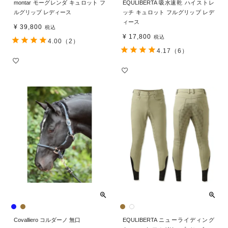
montar モーグレンダ キュロット フ
EQULIBERTA 吸水速乾 ハイストレ
ルグリップ レディース
ッチ キュロット フルグリップ レデ
ィース
¥
39,800
税込
¥
17,800
税込
4.00
（2）
4.17
（6）
Covalliero コルダーノ 無口
EQULIBERTA ニューライディング