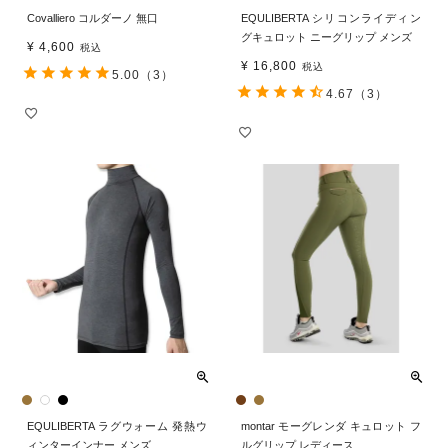
Covalliero コルダーノ 無口
EQULIBERTA シリコンライディン
グキュロット ニーグリップ メンズ
¥
4,600
税込
¥
16,800
税込
5.00
（3）
4.67
（3）
EQULIBERTA ラグウォーム 発熱ウ
montar モーグレンダ キュロット フ
ィンターインナー メンズ
ルグリップ レディース