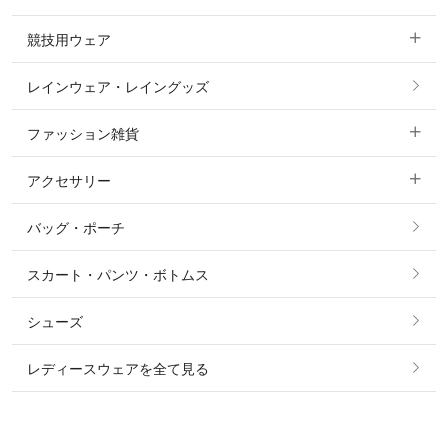
ニーグリップ・膝革 キュロット
競技用ウェア
コート
カットソー・Tシャツ・タンクトップ
ノーグリップ・共布 キュロット
レインウェア・レイングッズ
すべての競技用ウェア
ジャケット・ブルゾン
機能性シャツ・スポーツシャツ
ファッション雑貨
ショージャケット
ベスト
パーカー・トレーナー・スウェット
アクセサリー
すべてのファッション雑貨
ショーシャツ
その他 アウター
ニット・セーター
バッグ・ポーチ
すべてのアクセサリー
ソックス
タイ・タイピン・その他アクセサリー
シャツ・ブラウス・ワンピース
スカート・パンツ・ボトムス
リング
ベルト
その他 トップス
シューズ
ピアス・イヤリング
帽子・ヘア小物
レディースウェアを全て見る
ネックレス
マフラー・スカーフ・ストール・スヌード
ブレスレット・バングル・アンクレット
手袋