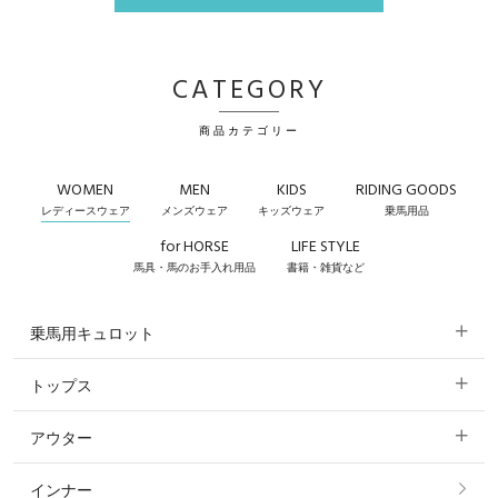
CATEGORY
商品カテゴリー
WOMEN
MEN
KIDS
RIDING GOODS
レディースウェア
メンズウェア
キッズウェア
乗馬用品
for HORSE
LIFE STYLE
馬具・馬のお手入れ用品
書籍・雑貨など
乗馬用キュロット
トップス
すべてのキュロット
アウター
すべてのトップス
フルグリップ・尻革 キュロット
インナー
すべてのアウター
ポロシャツ