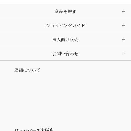
ピン・ブローチ・コサージュ
商品を探す
時計・財布・キーケース・革小物
ショッピングガイド
その他 アクセサリー
キーホルダー・チャーム・ストラップ
法人向け販売
その他 ファッション雑貨
お問い合わせ
店舗について
ジョッパーズ大阪店