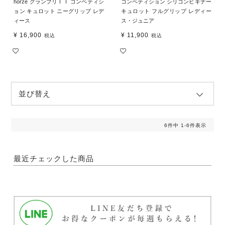
horze グランプリＩＩ コンペティシ
コンペティション シリコンビギナー
ョン キュロット ニーグリップ レデ
キュロット フルグリップ レディー
ィース
ス・ジュニア
¥
16,900
¥
11,900
税込
税込
並び替え
6
件中
1
-
6
件表示
最近チェックした商品