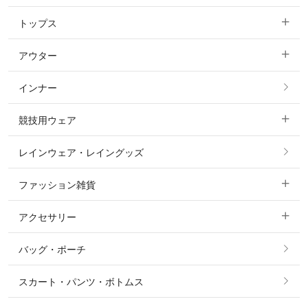
トップス
すべてのキュロット
アウター
すべてのトップス
フルグリップ・尻革 キュロット
インナー
すべてのアウター
ポロシャツ
ニーグリップ・膝革 キュロット
競技用ウェア
コート
カットソー・Tシャツ・タンクトップ
ノーグリップ・共布 キュロット
レインウェア・レイングッズ
すべての競技用ウェア
ジャケット・ブルゾン
機能性シャツ・スポーツシャツ
ファッション雑貨
ショージャケット
ベスト
パーカー・トレーナー・スウェット
アクセサリー
すべてのファッション雑貨
ショーシャツ
その他 アウター
ニット・セーター
バッグ・ポーチ
すべてのアクセサリー
ソックス
タイ・タイピン・その他アクセサリー
シャツ・ブラウス・ワンピース
スカート・パンツ・ボトムス
リング
ベルト
その他 トップス