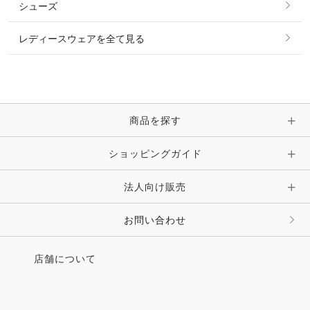
シューズ
ピアス・イヤリング
帽子・ヘア小物
レディースウェアを全て見る
ネックレス
マフラー・スカーフ・ストール・スヌード
ブレスレット・バングル・アンクレット
手袋
ピン・ブローチ・コサージュ
商品を探す
時計・財布・キーケース・革小物
ショッピングガイド
その他 アクセサリー
キーホルダー・チャーム・ストラップ
法人向け販売
その他 ファッション雑貨
お問い合わせ
店舗について