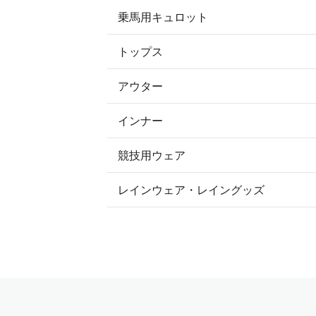
乗馬用キュロット
トップス
すべてのキュロット
アウター
すべてのトップス
フルグリップ・尻革 キュロット
インナー
すべてのアウター
ポロシャツ
ニーグリップ・膝革 キュロット
競技用ウェア
コート
カットソー・Tシャツ・タンクトッ
ノーグリップ・共布 キュロット
レインウェア・レイングッズ
すべての競技用ウェア
ジャケット・ブルゾン
機能性シャツ・スポーツシャツ
ショージャケット
ベスト
パーカー・トレーナー・スウェット
ショーシャツ
その他 アウター
ニット・セーター
タイ・タイピン・その他アクセサリ
シャツ・ブラウス・ワンピース