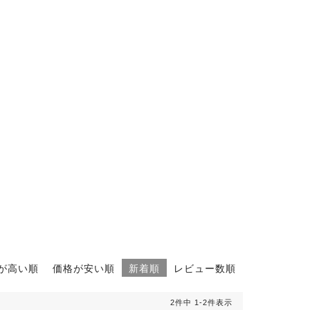
が高い順
価格が安い順
新着順
レビュー数順
2
件中
1
-
2
件表示