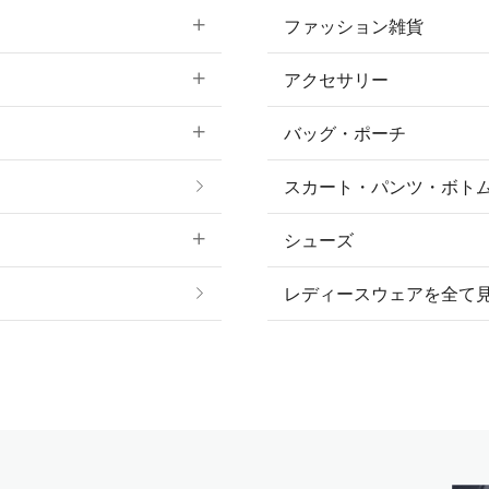
ファッション雑貨
アクセサリー
すべてのファッション
バッグ・ポーチ
すべてのアクセサリー
ソックス
スカート・パンツ・ボト
リング
ベルト
シューズ
プ
ピアス・イヤリング
帽子・ヘア小物
レディースウェアを全て
ネックレス
マフラー・スカーフ・
ブレスレット・バング
手袋
ピン・ブローチ・コサ
時計・財布・キーケー
ー
その他 アクセサリー
キーホルダー・チャー