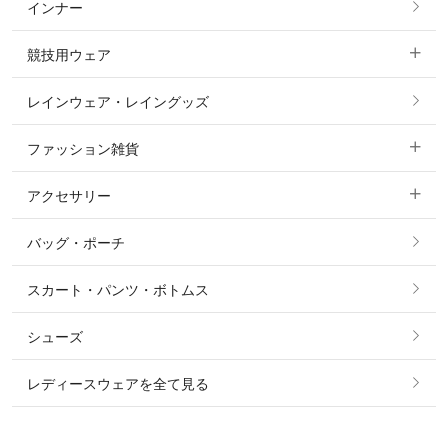
インナー
すべてのアウター
ポロシャツ
ニーグリップ・膝革 キュロット
競技用ウェア
コート
カットソー・Tシャツ・タンクトップ
ノーグリップ・共布 キュロット
レインウェア・レイングッズ
すべての競技用ウェア
ジャケット・ブルゾン
機能性シャツ・スポーツシャツ
ファッション雑貨
ショージャケット
ベスト
パーカー・トレーナー・スウェット
アクセサリー
すべてのファッション雑貨
ショーシャツ
その他 アウター
ニット・セーター
バッグ・ポーチ
すべてのアクセサリー
ソックス
タイ・タイピン・その他アクセサリー
シャツ・ブラウス・ワンピース
スカート・パンツ・ボトムス
リング
ベルト
その他 トップス
シューズ
ピアス・イヤリング
帽子・ヘア小物
レディースウェアを全て見る
ネックレス
マフラー・スカーフ・ストール・スヌード