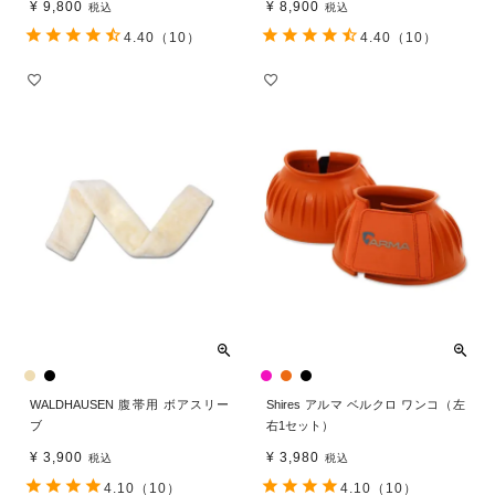
¥
9,800
¥
8,900
税込
税込
4.40
（10）
4.40
（10）
WALDHAUSEN 腹帯用 ボアスリー
Shires アルマ ベルクロ ワンコ（左
ブ
右1セット）
¥
3,900
¥
3,980
税込
税込
4.10
（10）
4.10
（10）