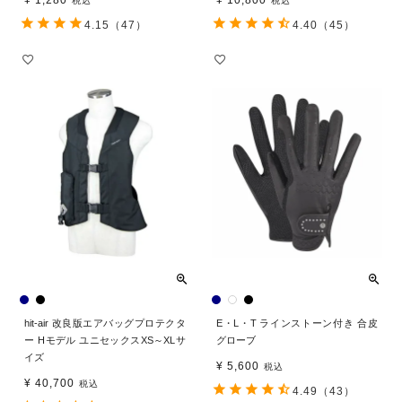
税込
税込
4.15
（47）
4.40
（45）
hit-air 改良版エアバッグプロテクタ
E・L・T ラインストーン付き 合皮
ー Hモデル ユニセックスXS～XLサ
グローブ
イズ
¥
5,600
税込
¥
40,700
税込
4.49
（43）