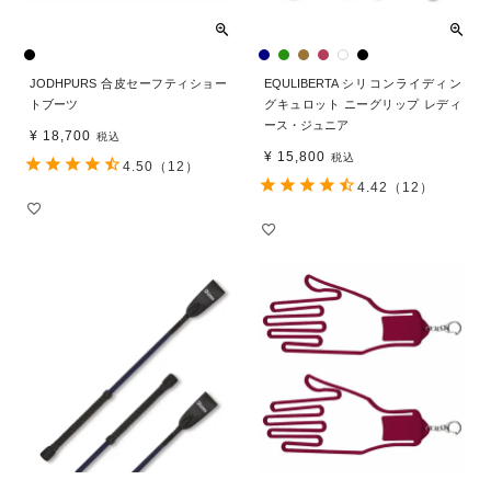
JODHPURS 合皮セーフティショー
EQULIBERTA シリコンライディン
トブーツ
グキュロット ニーグリップ レディ
ース・ジュニア
¥
18,700
税込
¥
15,800
税込
4.50
（12）
4.42
（12）