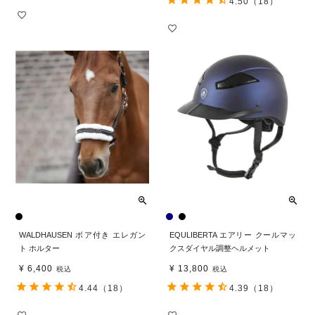
4.50
（18）
WALDHAUSEN ボア付き エレガン
EQULIBERTA エアリー クールマッ
ト ホルター
クスダイヤル調整ヘルメット
¥
6,400
¥
13,800
税込
税込
4.44
（18）
4.39
（18）