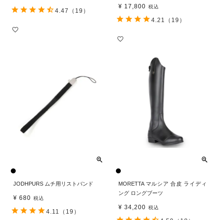
¥
17,800
税込
4.47
（19）
4.21
（19）
JODHPURS ムチ用リストバンド
MORETTA マルシア 合皮 ライディ
ング ロングブーツ
¥
680
税込
¥
34,200
税込
4.11
（19）