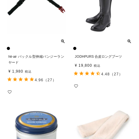
hit-air バックル型伸縮バンジーラン
JODHPURS 合皮ロングブーツ
ヤード
¥
19,800
税込
¥
1,980
税込
4.48
（27）
4.96
（27）