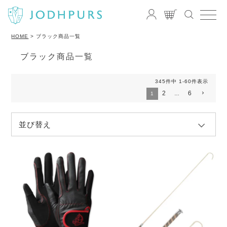
HOME
ブラック商品一覧
ブラック商品一覧
345
件中
1
-
60
件表示
2
6
1
…
並び替え