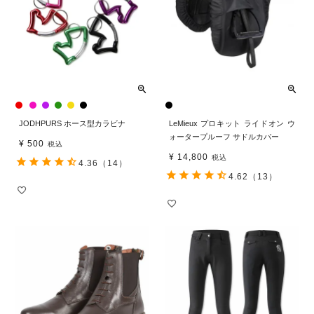
JODHPURS ホース型カラビナ
LeMieux プロキット ライドオン ウ
ォータープルーフ サドルカバー
¥
500
税込
¥
14,800
税込
4.36
（14）
4.62
（13）