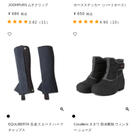
JODHPURS ムチクリップ
ホースステッカー（ハートホース）
¥
680
¥
650
税込
税込
3.82
（11）
4.90
（10）
EQULIBERTA 合皮スエードハーフ
Covalliero オタワ 防水断熱 ウィンタ
チャップス
ー シューズ