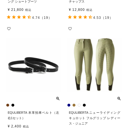
ング ショートブーツ
チャップス
¥
21,800
¥
12,800
税込
税込
4.74
（19）
4.53
（19）
EQULIBERTA 本革拍車ベルト（左
EQULIBERTA ニューライディング
右1セット）
キュロット フルグリップ レディー
ス・ジュニア
¥
2,400
税込