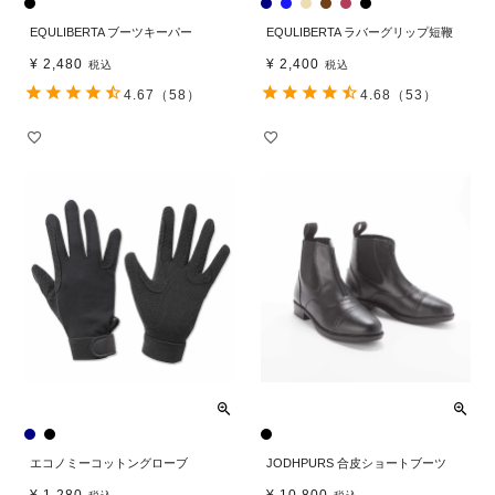
EQULIBERTA ブーツキーパー
EQULIBERTA ラバーグリップ短鞭
¥
2,480
¥
2,400
税込
税込
4.67
（58）
4.68
（53）
エコノミーコットングローブ
JODHPURS 合皮ショートブーツ
¥
1,280
¥
10,800