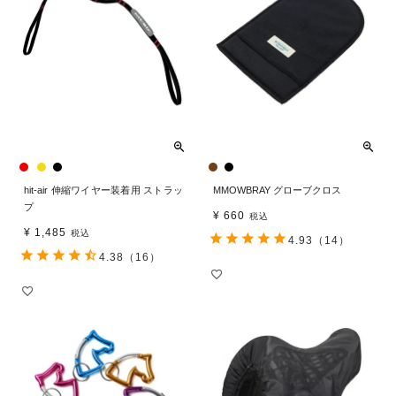
hit-air 伸縮ワイヤー装着用 ストラッ
MMOWBRAY グローブクロス
プ
¥
660
税込
¥
1,485
税込
4.93
（14）
4.38
（16）