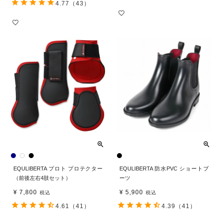
4.77
（43）
EQULIBERTA プロト プロテクター
EQULIBERTA 防水PVC ショートブ
（前後左右4肢セット）
ーツ
¥
7,800
¥
5,900
税込
税込
4.61
（41）
4.39
（41）