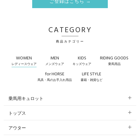
ご登録はこちら →
CATEGORY
商品カテゴリー
WOMEN
MEN
KIDS
RIDING GOODS
レディースウェア
メンズウェア
キッズウェア
乗馬用品
for HORSE
LIFE STYLE
馬具・馬のお手入れ用品
書籍・雑貨など
乗馬用キュロット
トップス
すべてのキュロット
アウター
すべてのトップス
フルグリップ・尻革 キュロット