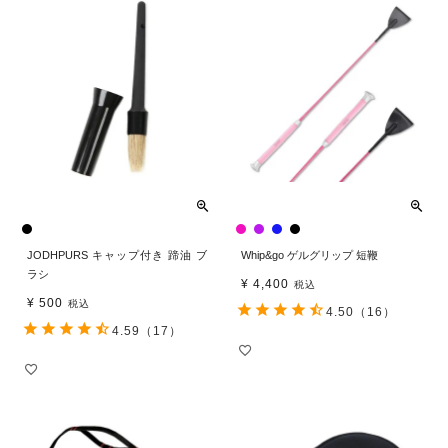
JODHPURS キャップ付き 蹄油 ブ
Whip&go ゲルグリップ 短鞭
ラシ
¥
4,400
税込
¥
500
税込
4.50
（16）
4.59
（17）