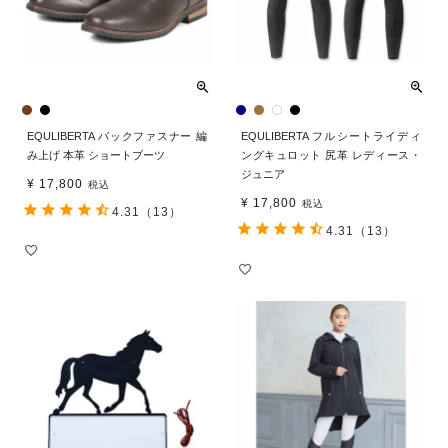
EQULIBERTA バックファスナー 編
EQULIBERTA フルシートライディ
み上げ 本革 ショートブーツ
ングキュロット 尻革 レディース・
ジュニア
¥
17,800
税込
¥
17,800
税込
4.31
（13）
4.31
（13）