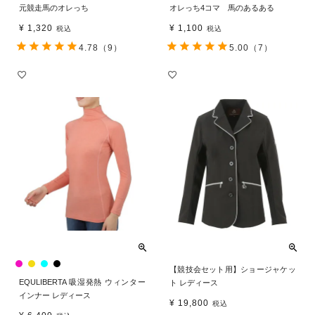
元競走馬のオレっち
オレっち4コマ 馬のあるある
¥
1,320
¥
1,100
税込
税込
4.78
（9）
5.00
（7）
【競技会セット用】ショージャケッ
EQULIBERTA 吸湿発熱 ウィンター
ト レディース
インナー レディース
¥
19,800
税込