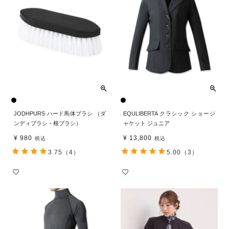
JODHPURS ハード馬体ブラシ （ダ
EQULIBERTA クラシック ショージ
ンディブラシ・根ブラシ）
ャケット ジュニア
¥
980
¥
13,800
税込
税込
3.75
（4）
5.00
（3）