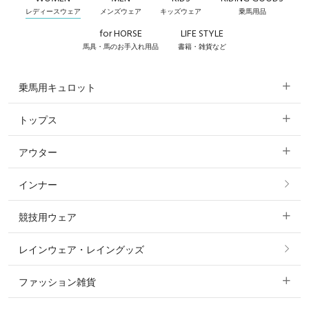
レディースウェア
メンズウェア
キッズウェア
乗馬用品
for HORSE
LIFE STYLE
馬具・馬のお手入れ用品
書籍・雑貨など
乗馬用キュロット
トップス
すべてのキュロット
アウター
すべてのトップス
フルグリップ・尻革 キュロット
インナー
すべてのアウター
ポロシャツ
ニーグリップ・膝革 キュロット
競技用ウェア
コート
カットソー・Tシャツ・タンクトップ
ノーグリップ・共布 キュロット
レインウェア・レイングッズ
すべての競技用ウェア
ジャケット・ブルゾン
機能性シャツ・スポーツシャツ
ファッション雑貨
ショージャケット
ベスト
パーカー・トレーナー・スウェット