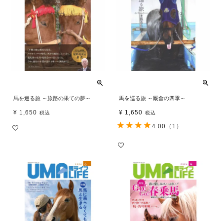
馬を巡る旅 ～旅路の果ての夢～
馬を巡る旅 ～厩舎の四季～
¥
1,650
¥
1,650
税込
税込
4.00
（1）