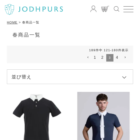
HOME
春商品一覧
春商品一覧
189
件中
121
-
180
件表示
1
2
4
3
並び替え