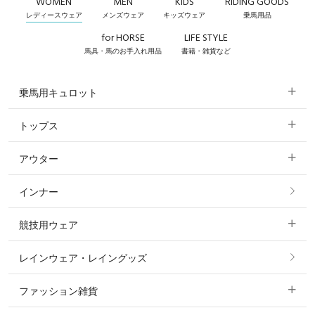
WOMEN
MEN
KIDS
RIDING GOODS
レディースウェア
メンズウェア
キッズウェア
乗馬用品
for HORSE
LIFE STYLE
馬具・馬のお手入れ用品
書籍・雑貨など
乗馬用キュロット
トップス
すべてのキュロット
アウター
すべてのトップス
フルグリップ・尻革 キュロット
インナー
すべてのアウター
ポロシャツ
ニーグリップ・膝革 キュロット
競技用ウェア
コート
カットソー・Tシャツ・タンクトップ
ノーグリップ・共布 キュロット
レインウェア・レイングッズ
すべての競技用ウェア
ジャケット・ブルゾン
機能性シャツ・スポーツシャツ
ファッション雑貨
ショージャケット
ベスト
パーカー・トレーナー・スウェット