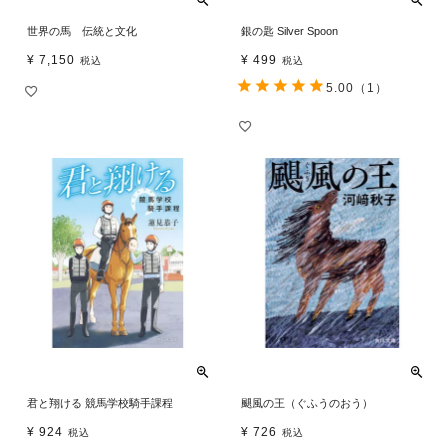
世界の馬 伝統と文化
銀の匙 Silver Spoon
¥
7,150
¥
499
税込
税込
5.00
（1）
君と翔ける 競馬学校騎手課程
颶風の王（ぐふうのおう）
¥
924
¥
726
税込
税込