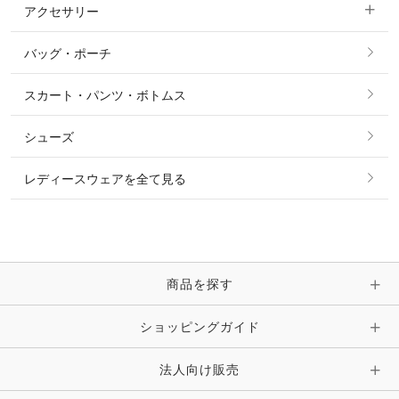
アクセサリー
すべてのファッション雑貨
ショーシャツ
その他 アウター
ニット・セーター
バッグ・ポーチ
すべてのアクセサリー
ソックス
タイ・タイピン・その他アクセサリー
シャツ・ブラウス・ワンピース
スカート・パンツ・ボトムス
リング
ベルト
その他 トップス
シューズ
ピアス・イヤリング
帽子・ヘア小物
レディースウェアを全て見る
ネックレス
マフラー・スカーフ・ストール・スヌード
ブレスレット・バングル・アンクレット
手袋
ピン・ブローチ・コサージュ
商品を探す
時計・財布・キーケース・革小物
ショッピングガイド
その他 アクセサリー
キーホルダー・チャーム・ストラップ
法人向け販売
その他 ファッション雑貨