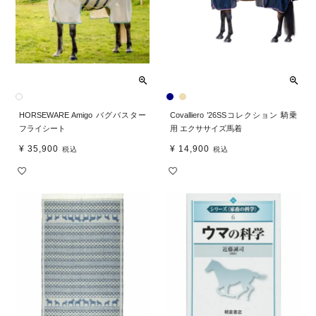
HORSEWARE Amigo バグバスター
Covalliero ’26SSコレクション 騎乗
フライシート
用 エクササイズ馬着
¥
35,900
¥
14,900
税込
税込