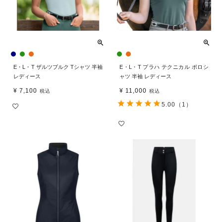
E・L・T ザルツブルク Tシャツ 半袖
E・L・T プラハ テクニカル ポロシ
レディース
ャツ 半袖 レディース
¥
7,100
¥
11,000
税込
税込
5.00
（1）