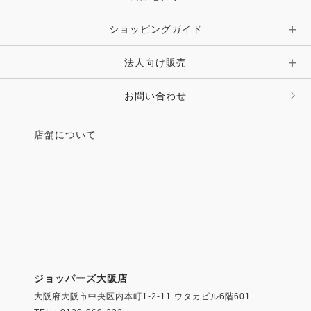
ショッピングガイド
その他 アクセサリー
キーホルダー・チャーム・ストラップ
法人向け販売
その他 ファッション雑貨
お問い合わせ
店舗について
ジョッパーズ大阪店
大阪府大阪市中央区内本町1-2-11 ウタカビル6階601