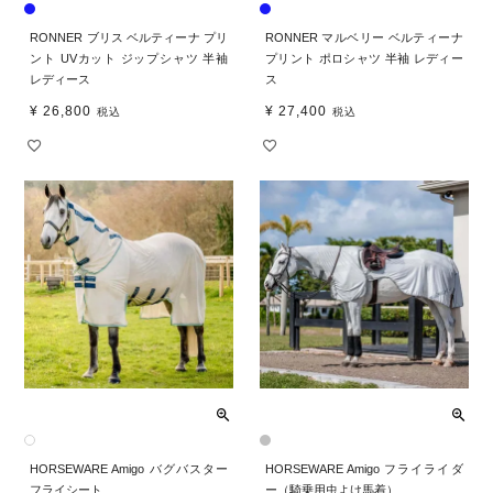
RONNER ブリス ベルティーナ プリ
RONNER マルベリー ベルティーナ
ント UVカット ジップシャツ 半袖
プリント ポロシャツ 半袖 レディー
レディース
ス
¥
26,800
¥
27,400
税込
税込
HORSEWARE Amigo バグバスター
HORSEWARE Amigo フライライダ
フライシート
ー（騎乗用虫よけ馬着）