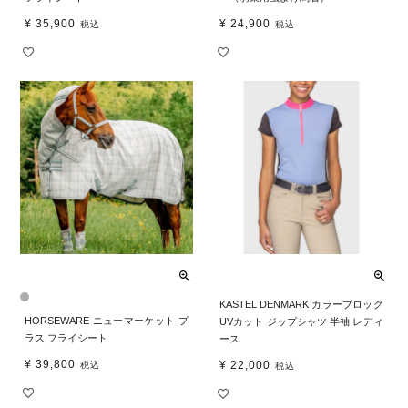
¥
35,900
¥
24,900
税込
税込
KASTEL DENMARK カラーブロック
HORSEWARE ニューマーケット プ
UVカット ジップシャツ 半袖 レディ
ラス フライシート
ース
¥
39,800
¥
22,000
税込
税込