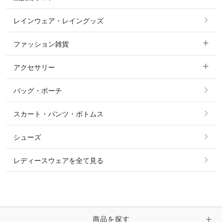
コート
カットソー・Tシャツ・タンクトップ
ノーグリップ・共布 キュロット
レインウェア・レイングッズ
すべての競技用ウェア
ジャケット・ブルゾン
機能性シャツ・スポーツシャツ
ファッション雑貨
ショージャケット
ベスト
パーカー・トレーナー・スウェット
アクセサリー
すべてのファッション雑貨
ショーシャツ
その他 アウター
ニット・セーター
バッグ・ポーチ
すべてのアクセサリー
ソックス
タイ・タイピン・その他アクセサリー
シャツ・ブラウス・ワンピース
スカート・パンツ・ボトムス
リング
ベルト
その他 トップス
シューズ
ピアス・イヤリング
帽子・ヘア小物
レディースウェアを全て見る
ネックレス
マフラー・スカーフ・ストール・スヌード
ブレスレット・バングル・アンクレット
手袋
ピン・ブローチ・コサージュ
商品を探す
時計・財布・キーケース・革小物