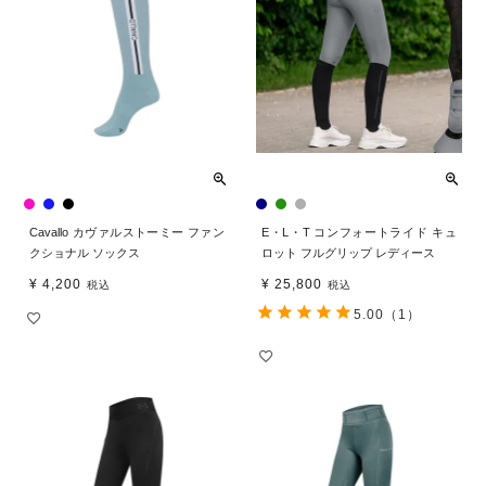
Cavallo カヴァルストーミー ファン
E・L・T コンフォートライド キュ
クショナル ソックス
ロット フルグリップ レディース
¥
4,200
¥
25,800
税込
税込
5.00
（1）