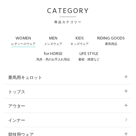
CATEGORY
商品カテゴリー
WOMEN
MEN
KIDS
RIDING GOODS
レディースウェア
メンズウェア
キッズウェア
乗馬用品
for HORSE
LIFE STYLE
馬具・馬のお手入れ用品
書籍・雑貨など
乗馬用キュロット
トップス
すべてのキュロット
アウター
すべてのトップス
フルグリップ・尻革 キュロット
インナー
すべてのアウター
ポロシャツ
ニーグリップ・膝革 キュロット
競技用ウェア