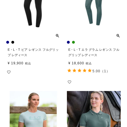
E・L・T ピア レギンス フルグリッ
E・L・T エラ グラム レギンス フル
プ レディース
グリップ レディース
¥
19,900
¥
18,600
税込
税込
5.00
（1）