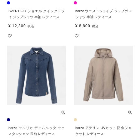
BVERTIGO ジョエル クイックドラ
horze ウエストシェイプ ジップポロ
イ ジップシャツ 半袖 レディース
シャツ 半袖 レディース
¥
12,300
¥
8,800
税込
税込
horze ウルリカ デニムルック ウェ
horze アデリン UVカット 防虫ジャ
スタンシャツ 長袖 レディース
ケット レディース