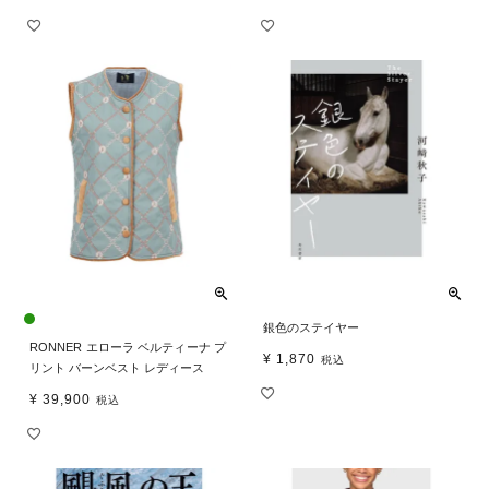
銀色のステイヤー
RONNER エローラ ベルティーナ プ
¥
1,870
税込
リント バーンベスト レディース
¥
39,900
税込