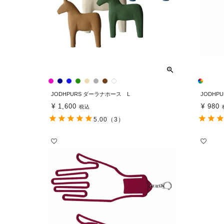
JODHPURS ダーラナホース L
JODHP
¥
1,600
¥
980
税込
5.00
（3）