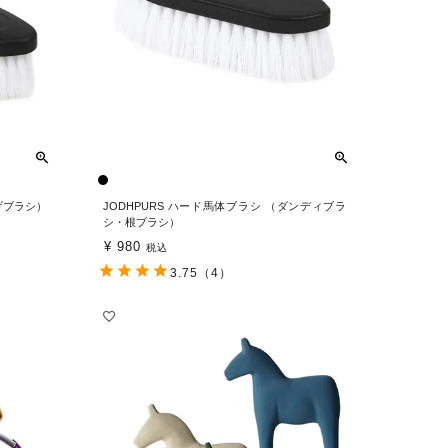
上げブラシ）
JODHPURS ハード馬体ブラシ （ダンディブラ
シ・根ブラシ）
¥
980
税込
3.75
（4）