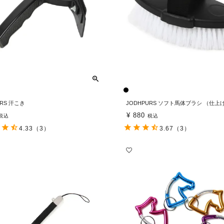
URS 汗こき
JODHPURS ソフト馬体ブラシ （仕
¥
880
税込
税込
4.33
（3）
3.67
（3）