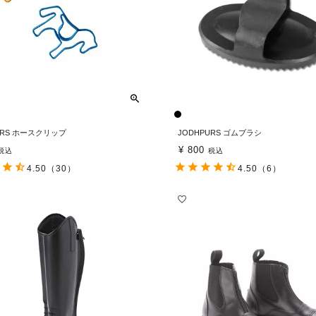
URS ホースクリップ
JODHPURS ゴムブラシ
¥
800
税込
税込
4.50
（30）
4.50
（6）