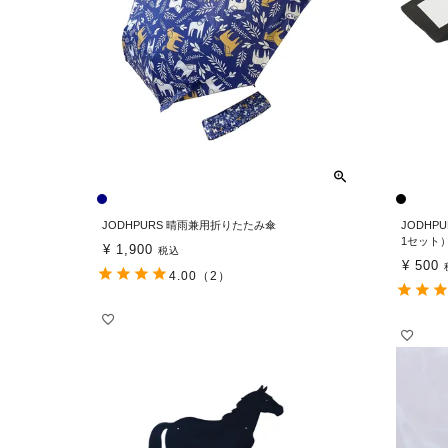
JODHPURS 晴雨兼用折りたたみ傘
JODH
1セット
¥
1,900
税込
¥
500
4.00
（2）