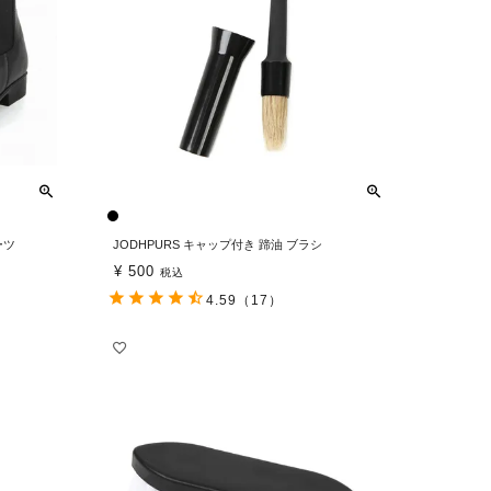
ーツ
JODHPURS キャップ付き 蹄油 ブラシ
¥
500
税込
4.59
（17）