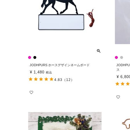
JODHPURS ホースデザインネームボード
JODHP
ス
¥
1,480
税込
¥
6,80
4.83
（12）