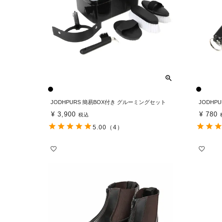
JODHPURS 簡易BOX付き グルーミングセット
JODHP
¥
3,900
¥
780
税込
5.00
（4）