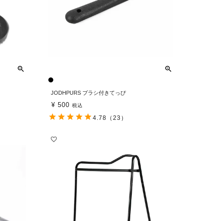
JODHPURS ブラシ付きてっぴ
¥
500
税込
4.78
（23）