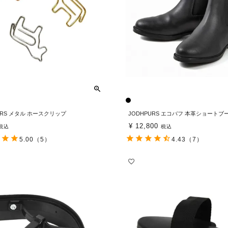
URS メタル ホースクリップ
JODHPURS エコバフ 本革ショートブ
¥
12,800
税込
税込
5.00
（5）
4.43
（7）