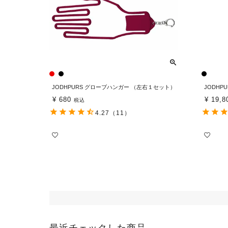
JODHPURS グローブハンガー （左右１セット）
JODHP
¥
680
¥
19,8
税込
4.27
（11）