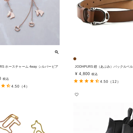
URS ホースチャーム 4way シルバーピア
JODHPURS 鐙（あぶみ）バックルベ
¥
4,800
税込
0
税込
4.50
（12）
4.50
（4）