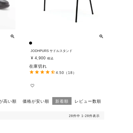
JODHPURS サドルスタンド
¥
4,900
税込
在庫切れ
4.50
（18）
が高い順
価格が安い順
新着順
レビュー数順
28
件中
1
-
28
件表示