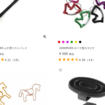
URS ムチ用リストバンド
JODHPURS ホース型カラビナ
¥
500
税込
税込
4.11
（19）
4.36
（14）