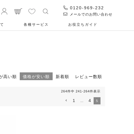
0120-969-232
メールでのお問い合わせ
て
各種サービス
お役⽴ちガイド
が高い順
価格が安い順
新着順
レビュー数順
264
件中
241
-
264
件表示
1
4
…
5