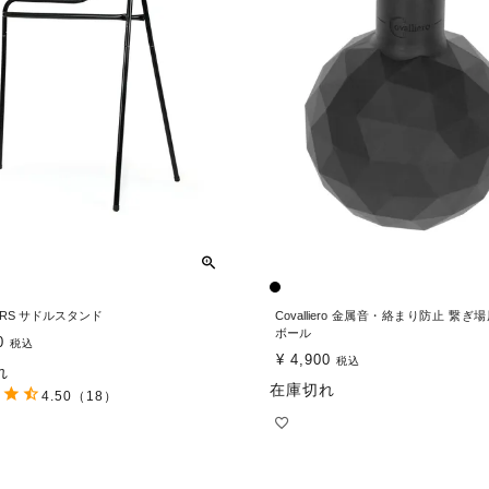
URS サドルスタンド
Covalliero 金属音・絡まり防止 繋ぎ
ボール
0
税込
¥
4,900
税込
れ
在庫切れ
4.50
（18）