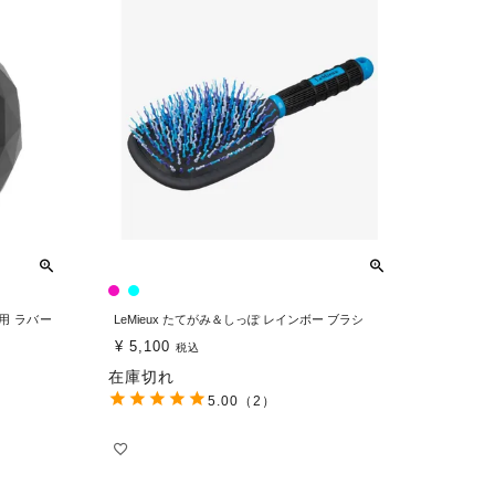
場用 ラバー
LeMieux たてがみ＆しっぽ レインボー ブラシ
¥
5,100
税込
在庫切れ
5.00
（2）