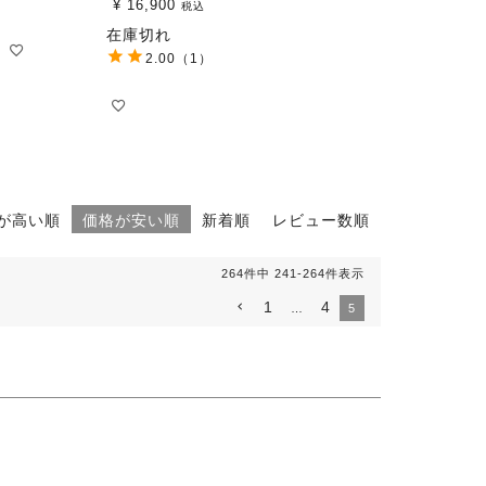
¥
16,900
税込
在庫切れ
2.00
（1）
が高い順
価格が安い順
新着順
レビュー数順
264
件中
241
-
264
件表示
1
4
…
5