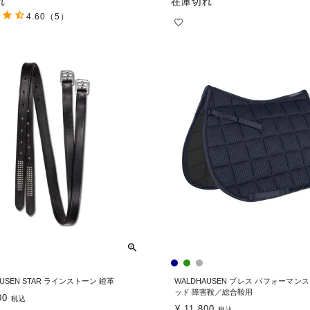
れ
在庫切れ
4.60
（5）
AUSEN STAR ラインストーン 鐙革
WALDHAUSEN ブレス パフォーマン
ッド 障害鞍／総合鞍用
00
税込
¥
11,800
税込