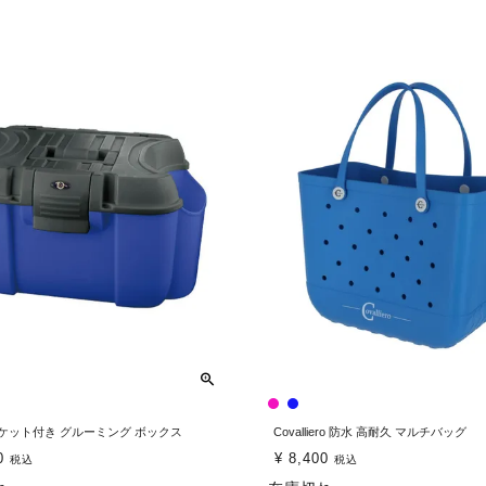
ケット付き グルーミング ボックス
Covalliero 防水 高耐久 マルチバッグ
0
¥
8,400
税込
税込