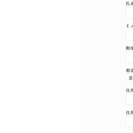
氏
Ｅ
郵
都
住
住