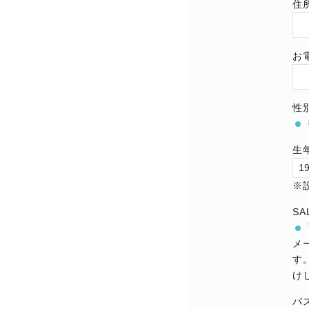
住
お
性
生
※
S
メ
す
け
パ