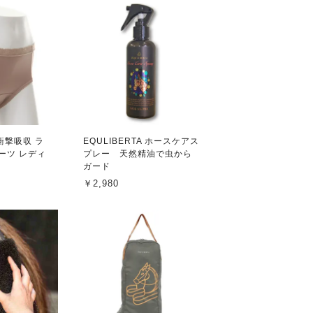
 衝撃吸収 ラ
EQULIBERTA ホースケアス
ーツ レディ
プレー 天然精油で虫から
ガード
￥2,980