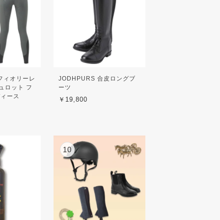
A フィオリーレ
JODHPURS 合皮ロングブ
ュロット フ
ーツ
ディース
￥19,800
10