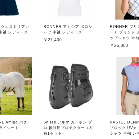
 エクエストリアン
RONNER アカシア ポロシ
RONNER ブ
半袖 レディース
ャツ 半袖 レディース
ーナ プリント 
ップシャツ 半袖
￥27,400
￥26,800
E Amigo バグ
Shires アルマ カーボン プ
KASTEL DEN
フライシート
ロ 後肢用プロテクター（左
ブロック UVカ
右1セット）
シャツ 半袖 レ