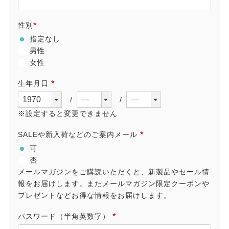
(必
須)
性別
(必
指定なし
須)
男性
女性
生年月日
(必
須)
※設定すると変更できません
SALEや新入荷などのご案内メール
(必
可
須)
否
メールマガジンをご購読いただくと、新製品やセール情
報をお届けします。またメールマガジン限定クーポンや
プレゼントなどお得な情報をお届けします。
パスワード（半角英数字）