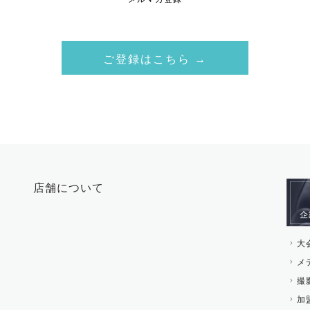
ご登録はこちら →
店舗について
大
メ
撮
加