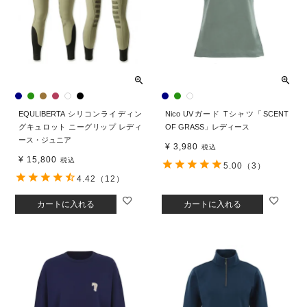
EQULIBERTA シリコンライディン
Nico UVガード Tシャツ「SCENT
グキュロット ニーグリップ レディ
OF GRASS」レディース
ース・ジュニア
¥
3,980
税込
¥
15,800
税込
5.00
（3）
4.42
（12）
カートに入れる
カートに入れる