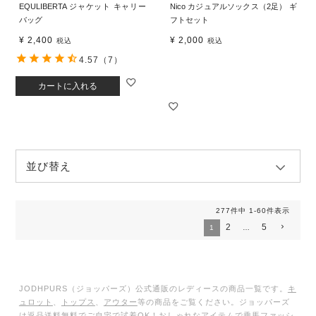
EQULIBERTA ジャケット キャリー
Nico カジュアルソックス（2足） ギ
バッグ
フトセット
¥
2,400
¥
2,000
税込
税込
4.57
（7）
カートに入れる
並び替え
277
件中
1
-
60
件表示
2
5
1
…
JODHPURS（ジョッパーズ）公式通販のレディースの商品一覧です。
キ
ュロット
、
トップス
、
アウター
等の商品をご覧ください。ジョッパーズ
は返品送料無料でご自宅で試着OK！おしゃれなアイテムで乗馬ファッシ