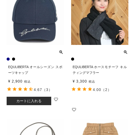
EQULIBERTA オールシーズン スポ
EQULIBERTA ホースモチーフ キル
ーツキャップ
ティングマフラー
¥
2,900
¥
3,300
税込
税込
4.67
（3）
4.00
（2）
カートに入れる