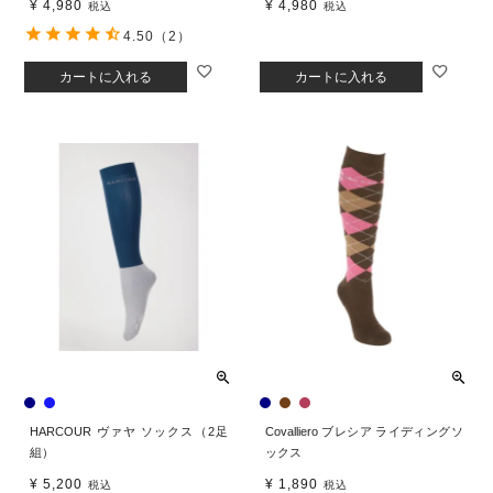
¥
4,980
¥
4,980
税込
税込
4.50
（2）
カートに入れる
カートに入れる
HARCOUR ヴァヤ ソックス（2足
Covalliero ブレシア ライディングソ
組）
ックス
¥
5,200
¥
1,890
税込
税込