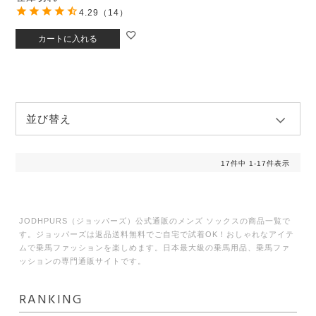
4.29
（14）
カートに入れる
並び替え
17
件中
1
-
17
件表示
JODHPURS（ジョッパーズ）公式通販のメンズ ソックスの商品一覧で
す。ジョッパーズは返品送料無料でご自宅で試着OK！おしゃれなアイテ
ムで乗馬ファッションを楽しめます。日本最大級の乗馬用品、乗馬ファ
ッションの専門通販サイトです。
RANKING