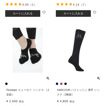
4.00
（1）
4.14
（7）
カートに入れる
カートに入れる
Penelope スニーカー ソックス （2
HARCOUR バドミントン 薄手 ソッ
足組）
クス（2枚組）
¥
2,400
¥
4,800
税込
税込