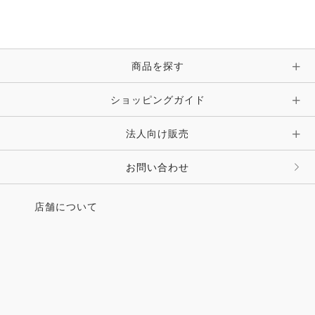
ブレスレット・バングル・アンクレット
手袋
ピン・ブローチ・コサージュ
商品を探す
時計・財布・キーケース・革小物
ショッピングガイド
その他 アクセサリー
キーホルダー・チャーム・ストラップ
法人向け販売
その他 ファッション雑貨
お問い合わせ
店舗について