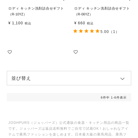
ロディ キッチン洗剤詰合せギフト
ロディ キッチン洗剤詰合せギフト
（R-10YZ）
（R-06YZ）
¥
1,100
¥
660
税込
税込
5.00
（1）
並び替え
6
件中
1
-
6
件表示
JODHPURS（ジョッパーズ）公式通販の食器・キッチン用品の商品一覧
です。ジョッパーズは返品送料無料でご自宅で試着OK！おしゃれなアイ
テムで乗馬ファッションを楽しめます。日本最大級の乗馬用品、乗馬フ