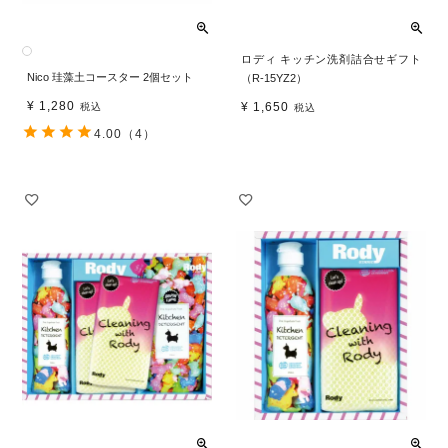
ロディ キッチン洗剤詰合せギフト
Nico 珪藻土コースター 2個セット
（R-15YZ2）
¥
1,280
¥
1,650
税込
税込
4.00
（4）