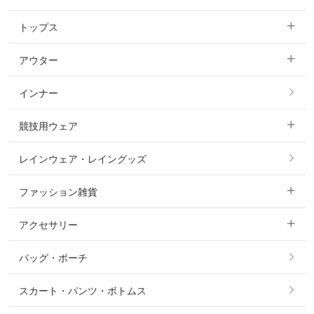
トップス
すべてのキュロット
アウター
すべてのトップス
フルグリップ・尻革 キュロット
インナー
すべてのアウター
ポロシャツ
ニーグリップ・膝革 キュロット
競技用ウェア
コート
カットソー・Tシャツ・タンクトップ
ノーグリップ・共布 キュロット
レインウェア・レイングッズ
すべての競技用ウェア
ジャケット・ブルゾン
機能性シャツ・スポーツシャツ
ファッション雑貨
ショージャケット
ベスト
パーカー・トレーナー・スウェット
アクセサリー
すべてのファッション雑貨
ショーシャツ
その他 アウター
ニット・セーター
バッグ・ポーチ
すべてのアクセサリー
ソックス
タイ・タイピン・その他アクセサリー
シャツ・ブラウス・ワンピース
スカート・パンツ・ボトムス
リング
ベルト
その他 トップス