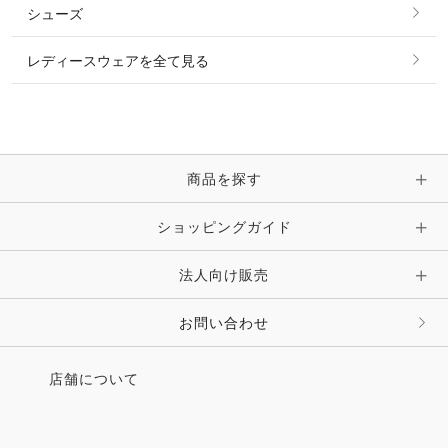
シューズ
ピアス・イヤリング
帽子・ヘア小物
レディースウェアを全て見る
ネックレス
マフラー・スカーフ・ストール・スヌード
ブレスレット・バングル・アンクレット
手袋
ピン・ブローチ・コサージュ
商品を探す
時計・財布・キーケース・革小物
ショッピングガイド
その他 アクセサリー
キーホルダー・チャーム・ストラップ
法人向け販売
その他 ファッション雑貨
お問い合わせ
店舗について