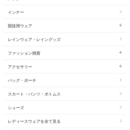
フルグリップ・尻革 キュロット
インナー
すべてのアウター
ポロシャツ
ニーグリップ・膝革 キュロット
競技用ウェア
コート
カットソー・Tシャツ・タンクトップ
ノーグリップ・共布 キュロット
レインウェア・レイングッズ
すべての競技用ウェア
ジャケット・ブルゾン
機能性シャツ・スポーツシャツ
ファッション雑貨
ショージャケット
ベスト
パーカー・トレーナー・スウェット
アクセサリー
すべてのファッション雑貨
ショーシャツ
その他 アウター
ニット・セーター
バッグ・ポーチ
すべてのアクセサリー
ソックス
タイ・タイピン・その他アクセサリー
シャツ・ブラウス・ワンピース
スカート・パンツ・ボトムス
リング
ベルト
その他 トップス
シューズ
ピアス・イヤリング
帽子・ヘア小物
レディースウェアを全て見る
ネックレス
マフラー・スカーフ・ストール・スヌード