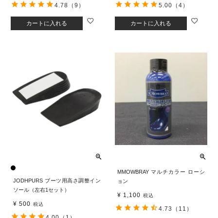
4.78
（9）
5.00
（4）
カートに入れる
カートに入れる
MMOWBRAY マルチカラー ローシ
JODHPURS ブーツ用高さ調整イン
ョン
ソール（左右1セット）
¥
1,100
税込
¥
500
税込
4.73
（11）
4.00
（1）