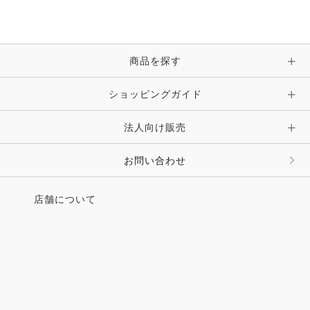
ブレスレット・バングル・アンクレット
手袋
ピン・ブローチ・コサージュ
商品を探す
時計・財布・キーケース・革小物
ショッピングガイド
その他 アクセサリー
キーホルダー・チャーム・ストラップ
法人向け販売
その他 ファッション雑貨
お問い合わせ
店舗について