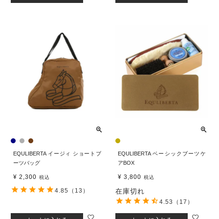
EQULIBERTA イージィ ショートブ
EQULIBERTA ベーシックブーツケ
ーツバッグ
アBOX
¥
2,300
¥
3,800
税込
税込
4.85
（13）
在庫切れ
4.53
（17）