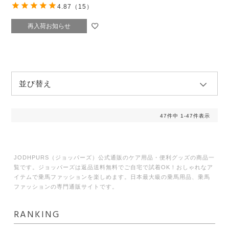
4.87
（15）
再入荷お知らせ
並び替え
47
件中
1
-
47
件表示
JODHPURS（ジョッパーズ）公式通販のケア用品・便利グッズの商品一
覧です。ジョッパーズは返品送料無料でご自宅で試着OK！おしゃれなア
イテムで乗馬ファッションを楽しめます。日本最大級の乗馬用品、乗馬
ファッションの専門通販サイトです。
RANKING