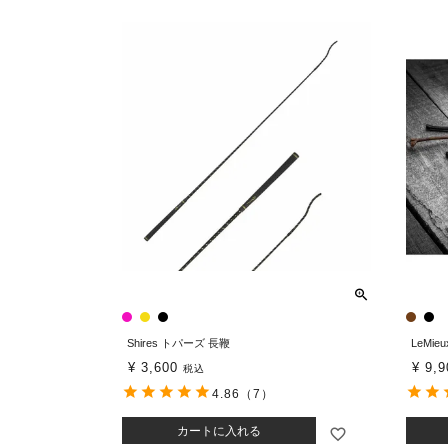
Shires トパーズ 長鞭
LeMi
¥
3,600
¥
9,9
税込
4.86
（7）
カートに入れる