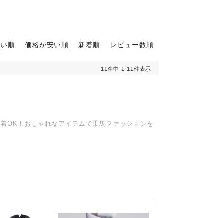
高い順
価格が安い順
新着順
レビュー数順
11
件中
1
-
11
件表示
試着OK！おしゃれなアイテムで乗馬ファッションを