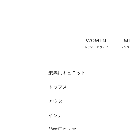
WOMEN
M
レディースウェア
メンズ
乗馬用キュロット
トップス
すべてのキュロット
アウター
すべてのトップス
フルグリップ・尻革 キュロット
インナー
すべてのアウター
ポロシャツ
ニーグリップ・膝革 キュロット
競技用ウェア