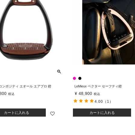
A コンポジティ エオール エアプロ 鐙
LeMieux ベクター セーフティ鐙
800
¥
48,900
税込
税込
4.00
（1）
カートに入れる
カートに入れる