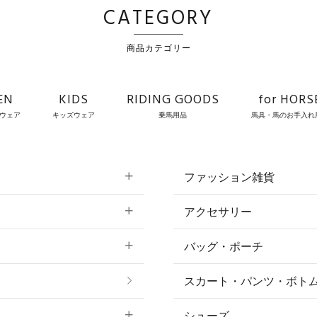
CATEGORY
商品カテゴリー
EN
KIDS
RIDING GOODS
for HORS
ウェア
キッズウェア
乗馬用品
馬具・馬のお手入れ
ファッション雑貨
アクセサリー
すべてのファッション
バッグ・ポーチ
すべてのアクセサリー
ソックス
スカート・パンツ・ボト
リング
ベルト
シューズ