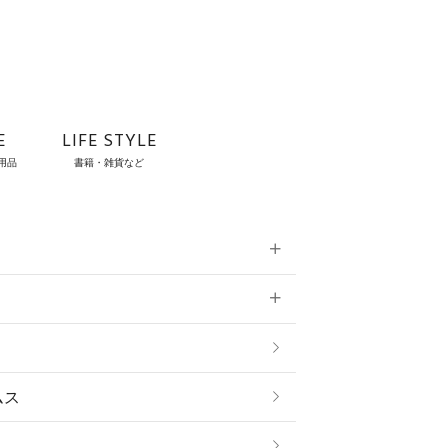
E
LIFE STYLE
用品
書籍・雑貨など
雑貨
ムス