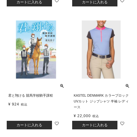
カートに入れる
カートに入れる
君と翔ける 競馬学校騎手課程
KASTEL DENMARK カラーブロック
UVカット ジップシャツ 半袖 レディ
¥
924
税込
ース
¥
22,000
税込
カートに入れる
カートに入れる