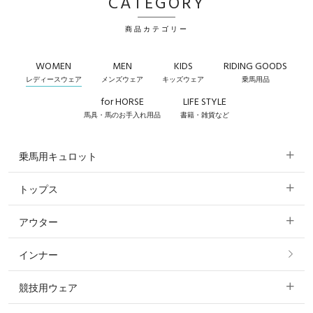
CATEGORY
商品カテゴリー
WOMEN
MEN
KIDS
RIDING GOODS
レディースウェア
メンズウェア
キッズウェア
乗馬用品
for HORSE
LIFE STYLE
馬具・馬のお手入れ用品
書籍・雑貨など
乗馬用キュロット
トップス
すべてのキュロット
アウター
すべてのトップス
フルグリップ・尻革 キュロット
インナー
すべてのアウター
ポロシャツ
ニーグリップ・膝革 キュロット
競技用ウェア
コート
カットソー・Tシャツ・タンクトップ
ノーグリップ・共布 キュロット