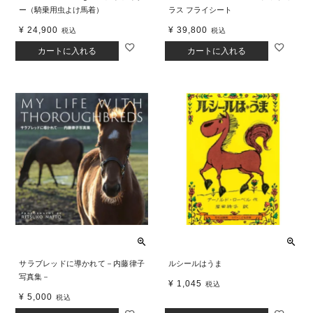
ー（騎乗用虫よけ馬着）
ラス フライシート
¥
24,900
¥
39,800
税込
税込
カートに入れる
カートに入れる
サラブレッドに導かれて－内藤律子
ルシールはうま
写真集－
¥
1,045
税込
¥
5,000
税込