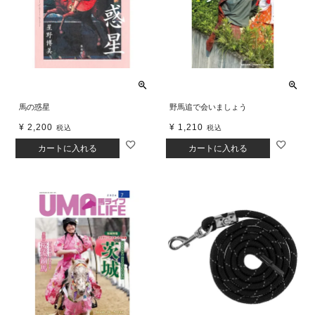
馬の惑星
野馬追で会いましょう
¥
2,200
¥
1,210
税込
税込
カートに入れる
カートに入れる