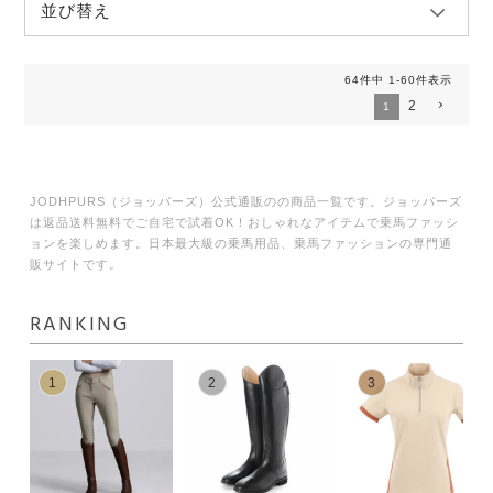
並び替え
64
件中
1
-
60
件表示
2
1
JODHPURS（ジョッパーズ）公式通販のの商品一覧です。ジョッパーズ
は返品送料無料でご自宅で試着OK！おしゃれなアイテムで乗馬ファッシ
ョンを楽しめます。日本最大級の乗馬用品、乗馬ファッションの専門通
販サイトです。
RANKING
1
2
3