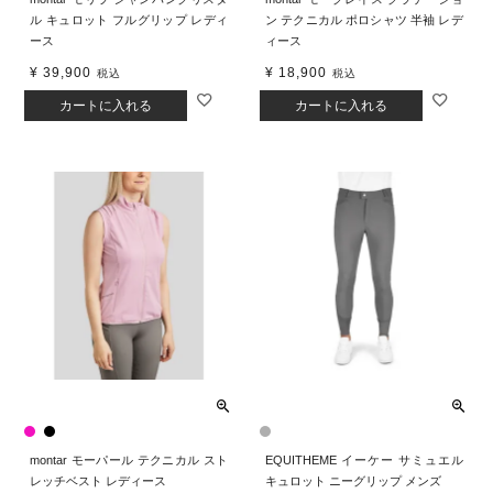
ル キュロット フルグリップ レディ
ン テクニカル ポロシャツ 半袖 レデ
ース
ィース
¥
39,900
¥
18,900
税込
税込
カートに入れる
カートに入れる
montar モーパール テクニカル スト
EQUITHEME イーケー サミュエル
レッチベスト レディース
キュロット ニーグリップ メンズ