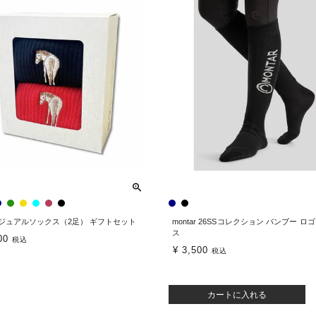
 カジュアルソックス（2足） ギフトセット
montar 26SSコレクション バンブー ロ
ス
00
税込
¥
3,500
税込
カートに入れる