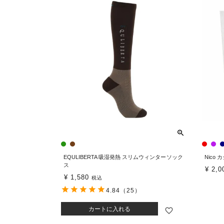
EQULIBERTA 吸湿発熱 スリムウィンターソック
Nico
ス
¥
2,0
¥
1,580
税込
4.84
（25）
カートに入れる