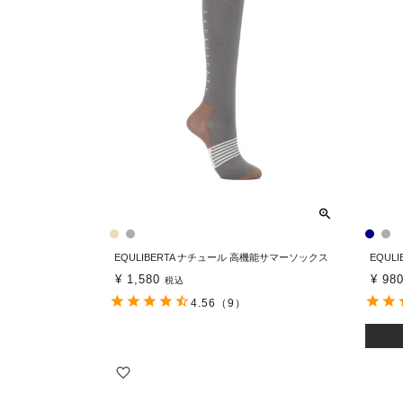
EQULIBERTA ナチュール 高機能サマーソックス
EQUL
¥
1,580
¥
98
税込
4.56
（9）