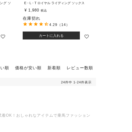
ィング ソ
E・L・T ロイヤル ライディング ソックス
¥
1,980
税込
在庫切れ
4.29
（14）
カートに入れる
高い順
価格が安い順
新着順
レビュー数順
24
件中
1
-
24
件表示
試着OK！おしゃれなアイテムで乗馬ファッション