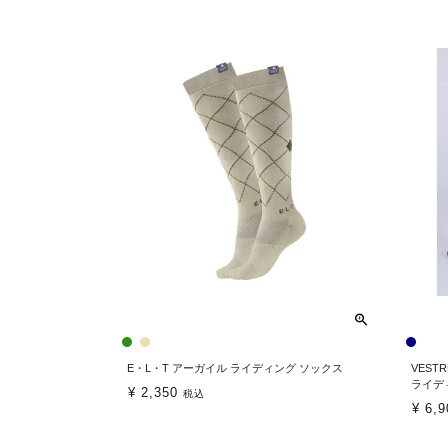
E・L・T アーガイル ライディング ソックス
VES
ライデ
¥
2,350
税込
¥
6,9