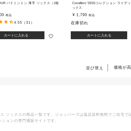
COUR バドミントン 薄手 ソックス（2枚
Covalliero ’26SSコレクション ライデ
ックス
00
¥
1,790
税込
税込
4.55
（31）
在庫切れ
カートに入れる
カートに入れる
価格が
並び替え
ィース ソックスの商品一覧です。ジョッパーズは返品送料無料でご自宅で
ッションの専門通販サイトです。