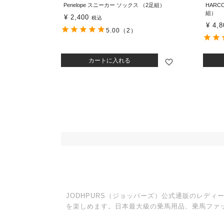
Penelope スニーカー ソックス （2足組）
HAR
組）
¥
2,400
税込
¥
4,8
5.00
（2）
カートに入れる
JODHPURS（ジョッパーズ）公式通販のレデ
を楽しめます。日本最大級の乗馬用品、乗馬ファ