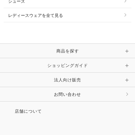
シューズ
ピアス・イヤリング
帽子・ヘア小物
レディースウェアを全て見る
ネックレス
マフラー・スカーフ・ストール・スヌード
ブレスレット・バングル・アンクレット
手袋
ピン・ブローチ・コサージュ
商品を探す
時計・財布・キーケース・革小物
ショッピングガイド
その他 アクセサリー
キーホルダー・チャーム・ストラップ
法人向け販売
その他 ファッション雑貨
お問い合わせ
店舗について