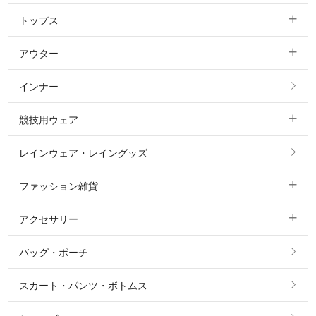
トップス
すべてのキュロット
アウター
すべてのトップス
フルグリップ・尻革 キュロット
インナー
すべてのアウター
ポロシャツ
ニーグリップ・膝革 キュロット
競技用ウェア
コート
カットソー・Tシャツ・タンクトップ
ノーグリップ・共布 キュロット
レインウェア・レイングッズ
すべての競技用ウェア
ジャケット・ブルゾン
機能性シャツ・スポーツシャツ
ファッション雑貨
ショージャケット
ベスト
パーカー・トレーナー・スウェット
アクセサリー
すべてのファッション雑貨
ショーシャツ
その他 アウター
ニット・セーター
バッグ・ポーチ
すべてのアクセサリー
ソックス
タイ・タイピン・その他アクセサリー
シャツ・ブラウス・ワンピース
スカート・パンツ・ボトムス
リング
ベルト
その他 トップス