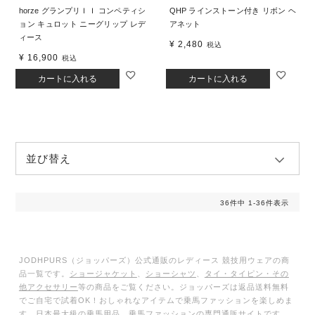
horze グランプリＩＩ コンペティシ
QHP ラインストーン付き リボン ヘ
ョン キュロット ニーグリップ レデ
アネット
ィース
¥
2,480
税込
¥
16,900
税込
カートに入れる
カートに入れる
並び替え
36
件中
1
-
36
件表示
JODHPURS（ジョッパーズ）公式通販のレディース 競技用ウェアの商
品一覧です。
ショージャケット
、
ショーシャツ
、
タイ・タイピン・その
他アクセサリー
等の商品をご覧ください。ジョッパーズは返品送料無料
でご自宅で試着OK！おしゃれなアイテムで乗馬ファッションを楽しめま
す。日本最大級の乗馬用品、乗馬ファッションの専門通販サイトです。