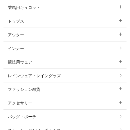
乗馬用キュロット
トップス
すべてのキュロット
アウター
すべてのトップス
フルグリップ・尻革 キュロット
インナー
すべてのアウター
ポロシャツ
ニーグリップ・膝革 キュロット
競技用ウェア
コート
カットソー・Tシャツ・タンクトップ
ノーグリップ・共布 キュロット
レインウェア・レイングッズ
すべての競技用ウェア
ジャケット・ブルゾン
機能性シャツ・スポーツシャツ
ファッション雑貨
ショージャケット
ベスト
パーカー・トレーナー・スウェット
アクセサリー
すべてのファッション雑貨
ショーシャツ
その他 アウター
ニット・セーター
バッグ・ポーチ
すべてのアクセサリー
ソックス
タイ・タイピン・その他アクセサリー
シャツ・ブラウス・ワンピース