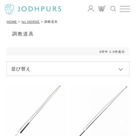
HOME
for HORSE
調教道具
調教道具
3
件中
1
-
3
件表示
並び替え