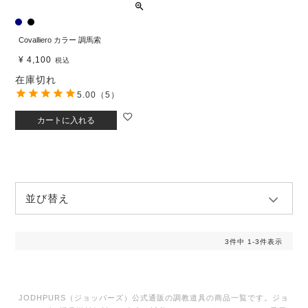
Covalliero カラー 調馬索
¥
4,100
税込
在庫切れ
5.00
（5）
カートに入れる
並び替え
3
件中
1
-
3
件表示
JODHPURS（ジョッパーズ）公式通販の調教道具の商品一覧です。ジョ