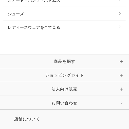
スカート・パンツ・ボトムス
リング
ベルト
その他 トップス
シューズ
ピアス・イヤリング
帽子・ヘア小物
レディースウェアを全て見る
ネックレス
マフラー・スカーフ・ストール・スヌード
ブレスレット・バングル・アンクレット
手袋
ピン・ブローチ・コサージュ
商品を探す
時計・財布・キーケース・革小物
ショッピングガイド
その他 アクセサリー
キーホルダー・チャーム・ストラップ
法人向け販売
その他 ファッション雑貨
お問い合わせ
店舗について