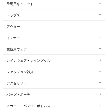
乗馬用キュロット
トップス
すべてのキュロット
アウター
すべてのトップス
フルグリップ・尻革 キュロット
インナー
すべてのアウター
ポロシャツ
ニーグリップ・膝革 キュロット
競技用ウェア
コート
カットソー・Tシャツ・タンクトップ
ノーグリップ・共布 キュロット
レインウェア・レイングッズ
すべての競技用ウェア
ジャケット・ブルゾン
機能性シャツ・スポーツシャツ
ファッション雑貨
ショージャケット
ベスト
パーカー・トレーナー・スウェット
アクセサリー
すべてのファッション雑貨
ショーシャツ
その他 アウター
ニット・セーター
バッグ・ポーチ
すべてのアクセサリー
ソックス
タイ・タイピン・その他アクセサリー
シャツ・ブラウス・ワンピース
スカート・パンツ・ボトムス
リング