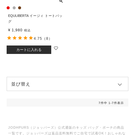
EQULIBERTA イージィ トートバッ
グ
¥
1,980
税込
4.75
（8）
カートに入れる
並び替え
7
件中
1
-
7
件表示
JODHPURS（ジョッパーズ）公式通販のキッズ バッグ・ポーチの商品
一覧です。ジョッパーズは返品送料無料でご自宅で試着OK！おしゃれな