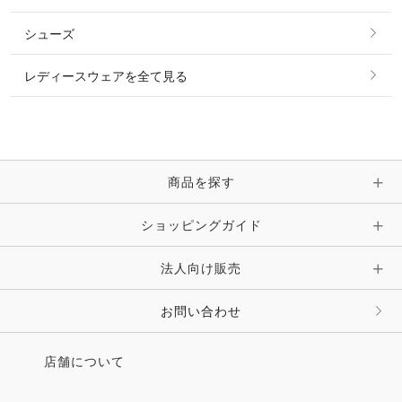
ベルト
その他 トップス
シューズ
ピアス・イヤリング
帽子・ヘア小物
レディースウェアを全て見る
ネックレス
マフラー・スカーフ・ストール・スヌード
ブレスレット・バングル・アンクレット
手袋
ピン・ブローチ・コサージュ
商品を探す
時計・財布・キーケース・革小物
ショッピングガイド
その他 アクセサリー
キーホルダー・チャーム・ストラップ
法人向け販売
その他 ファッション雑貨
お問い合わせ
店舗について