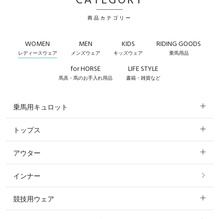
CATEGORY
商品カテゴリー
WOMEN
MEN
KIDS
RIDING GOODS
レディースウェア
メンズウェア
キッズウェア
乗馬用品
for HORSE
LIFE STYLE
馬具・馬のお手入れ用品
書籍・雑貨など
乗馬用キュロット
トップス
すべてのキュロット
アウター
すべてのトップス
フルグリップ・尻革 キュロット
インナー
すべてのアウター
ポロシャツ
ニーグリップ・膝革 キュロット
競技用ウェア
コート
カットソー・Tシャツ・タンクトップ
ノーグリップ・共布 キュロット