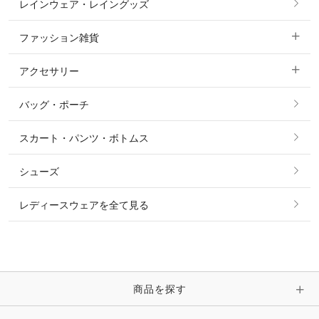
レインウェア・レイングッズ
すべての競技用ウェア
ジャケット・ブルゾン
機能性シャツ・スポーツシャツ
ファッション雑貨
ショージャケット
ベスト
パーカー・トレーナー・スウェット
アクセサリー
すべてのファッション雑貨
ショーシャツ
その他 アウター
ニット・セーター
バッグ・ポーチ
すべてのアクセサリー
ソックス
タイ・タイピン・その他アクセサリー
シャツ・ブラウス・ワンピース
スカート・パンツ・ボトムス
リング
ベルト
その他 トップス
シューズ
ピアス・イヤリング
帽子・ヘア小物
レディースウェアを全て見る
ネックレス
マフラー・スカーフ・ストール・スヌード
ブレスレット・バングル・アンクレット
手袋
ピン・ブローチ・コサージュ
商品を探す
時計・財布・キーケース・革小物