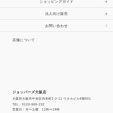
ショッピングガイド
その他 アクセサリー
キーホルダー・チャーム・ストラップ
法人向け販売
その他 ファッション雑貨
お問い合わせ
店舗について
ジョッパーズ大阪店
大阪府大阪市中央区内本町1-2-11 ウタカビル6階601
TEL：0120-969-232
営業日：月〜土曜 11時〜19時