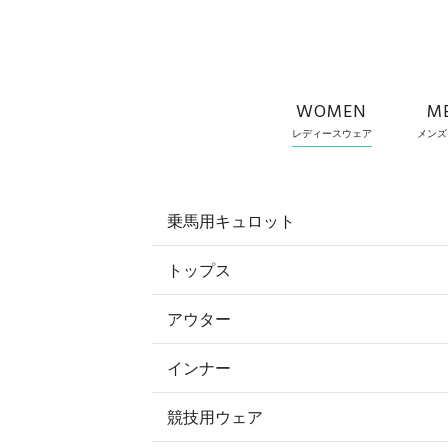
WOMEN
M
レディースウェア
メンズ
乗馬用キュロット
トップス
すべてのキュロット
アウター
すべてのトップス
フルグリップ・尻革 キュロット
インナー
すべてのアウター
ポロシャツ
ニーグリップ・膝革 キュロット
競技用ウェア
コート
カットソー・Tシャツ・タンクトッ
ノーグリップ・共布 キュロット