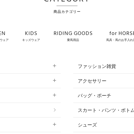
商品カテゴリー
EN
KIDS
RIDING GOODS
for HORS
ウェア
キッズウェア
乗馬用品
馬具・馬のお手入れ
ファッション雑貨
アクセサリー
すべてのファッション
バッグ・ポーチ
すべてのアクセサリー
ソックス
スカート・パンツ・ボト
リング
ベルト
シューズ
プ
ピアス・イヤリング
帽子・ヘア小物