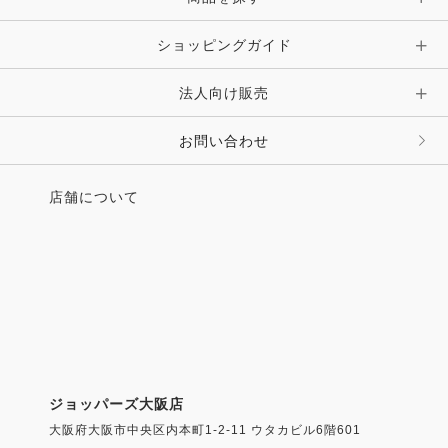
ショッピングガイド
その他 アクセサリー
キーホルダー・チャーム・ストラップ
法人向け販売
その他 ファッション雑貨
お問い合わせ
店舗について
ジョッパーズ大阪店
大阪府大阪市中央区内本町1-2-11 ウタカビル6階601