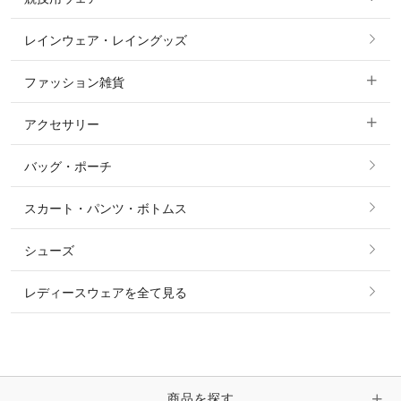
コート
カットソー・Tシャツ・タンクトップ
ノーグリップ・共布 キュロット
レインウェア・レイングッズ
すべての競技用ウェア
ジャケット・ブルゾン
機能性シャツ・スポーツシャツ
ファッション雑貨
ショージャケット
ベスト
パーカー・トレーナー・スウェット
アクセサリー
すべてのファッション雑貨
ショーシャツ
その他 アウター
ニット・セーター
バッグ・ポーチ
すべてのアクセサリー
ソックス
タイ・タイピン・その他アクセサリー
シャツ・ブラウス・ワンピース
スカート・パンツ・ボトムス
リング
ベルト
その他 トップス
シューズ
ピアス・イヤリング
帽子・ヘア小物
レディースウェアを全て見る
ネックレス
マフラー・スカーフ・ストール・スヌード
ブレスレット・バングル・アンクレット
手袋
ピン・ブローチ・コサージュ
商品を探す
時計・財布・キーケース・革小物