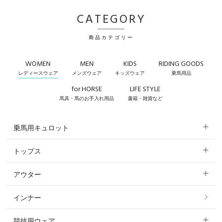
CATEGORY
商品カテゴリー
WOMEN
MEN
KIDS
RIDING GOODS
レディースウェア
メンズウェア
キッズウェア
乗馬用品
for HORSE
LIFE STYLE
馬具・馬のお手入れ用品
書籍・雑貨など
乗馬用キュロット
トップス
すべてのキュロット
アウター
すべてのトップス
フルグリップ・尻革 キュロット
インナー
すべてのアウター
ポロシャツ
ニーグリップ・膝革 キュロット
競技用ウェア