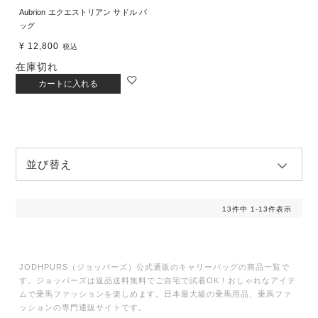
Aubrion エクエストリアン サドル バ
ッグ
¥
12,800
税込
在庫切れ
カートに入れる
並び替え
13
件中
1
-
13
件表示
JODHPURS（ジョッパーズ）公式通販のキャリーバッグの商品一覧で
す。ジョッパーズは返品送料無料でご自宅で試着OK！おしゃれなアイテ
ムで乗馬ファッションを楽しめます。日本最大級の乗馬用品、乗馬ファ
ッションの専門通販サイトです。