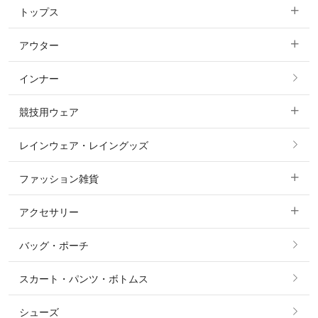
トップス
すべてのキュロット
アウター
すべてのトップス
フルグリップ・尻革 キュロット
インナー
すべてのアウター
ポロシャツ
ニーグリップ・膝革 キュロット
競技用ウェア
コート
カットソー・Tシャツ・タンクトップ
ノーグリップ・共布 キュロット
レインウェア・レイングッズ
すべての競技用ウェア
ジャケット・ブルゾン
機能性シャツ・スポーツシャツ
ファッション雑貨
ショージャケット
ベスト
パーカー・トレーナー・スウェット
アクセサリー
すべてのファッション雑貨
ショーシャツ
その他 アウター
ニット・セーター
バッグ・ポーチ
すべてのアクセサリー
ソックス
タイ・タイピン・その他アクセサリー
シャツ・ブラウス・ワンピース
スカート・パンツ・ボトムス
リング
ベルト
その他 トップス
シューズ