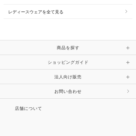
ピアス・イヤリング
帽子・ヘア小物
レディースウェアを全て見る
ネックレス
マフラー・スカーフ・ストール・スヌード
ブレスレット・バングル・アンクレット
手袋
ピン・ブローチ・コサージュ
商品を探す
時計・財布・キーケース・革小物
ショッピングガイド
その他 アクセサリー
キーホルダー・チャーム・ストラップ
法人向け販売
その他 ファッション雑貨
お問い合わせ
店舗について