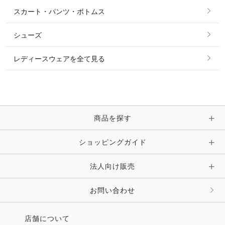
シャツ・ブラウス・ワンピース
スカート・パンツ・ボトムス
リング
ベルト
その他 トップス
シューズ
ピアス・イヤリング
帽子・ヘア小物
レディースウェアを全て見る
ネックレス
マフラー・スカーフ・ストール・スヌード
ブレスレット・バングル・アンクレット
手袋
ピン・ブローチ・コサージュ
商品を探す
時計・財布・キーケース・革小物
ショッピングガイド
その他 アクセサリー
キーホルダー・チャーム・ストラップ
法人向け販売
その他 ファッション雑貨
お問い合わせ
店舗について