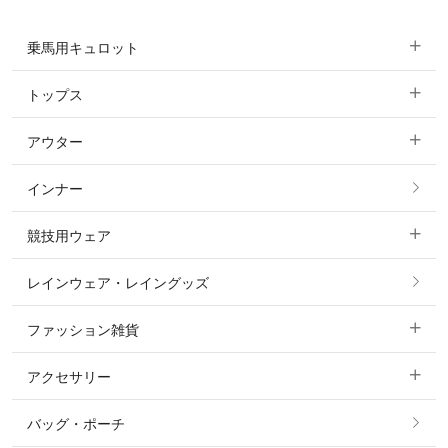
乗馬用キュロット
トップス
すべてのキュロット
アウター
すべてのトップス
フルグリップ・尻革 キュロット
インナー
すべてのアウター
ポロシャツ
ニーグリップ・膝革 キュロット
競技用ウェア
コート
カットソー・Tシャツ・タンクトップ
ノーグリップ・共布 キュロット
レインウェア・レイングッズ
すべての競技用ウェア
ジャケット・ブルゾン
機能性シャツ・スポーツシャツ
ファッション雑貨
ショージャケット
ベスト
パーカー・トレーナー・スウェット
アクセサリー
すべてのファッション雑貨
ショーシャツ
その他 アウター
ニット・セーター
バッグ・ポーチ
すべてのアクセサリー
ソックス
タイ・タイピン・その他アクセサリー