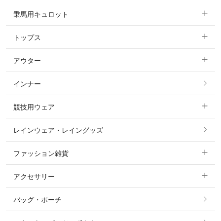
乗馬用キュロット
トップス
すべてのキュロット
アウター
すべてのトップス
フルグリップ・尻革 キュロット
インナー
すべてのアウター
ポロシャツ
ニーグリップ・膝革 キュロット
競技用ウェア
コート
カットソー・Tシャツ・タンクトップ
ノーグリップ・共布 キュロット
レインウェア・レイングッズ
すべての競技用ウェア
ジャケット・ブルゾン
機能性シャツ・スポーツシャツ
ファッション雑貨
ショージャケット
ベスト
パーカー・トレーナー・スウェット
アクセサリー
すべてのファッション雑貨
ショーシャツ
その他 アウター
ニット・セーター
バッグ・ポーチ
すべてのアクセサリー
ソックス
タイ・タイピン・その他アクセサリー
シャツ・ブラウス・ワンピース