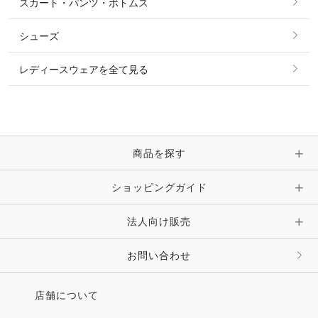
スカート・パンツ・ボトムス
リング
ベルト
その他 トップス
シューズ
ピアス・イヤリング
帽子・ヘア小物
レディースウェアを全て見る
ネックレス
マフラー・スカーフ・ストール・スヌード
ブレスレット・バングル・アンクレット
手袋
ピン・ブローチ・コサージュ
商品を探す
時計・財布・キーケース・革小物
ショッピングガイド
その他 アクセサリー
キーホルダー・チャーム・ストラップ
法人向け販売
その他 ファッション雑貨
お問い合わせ
店舗について