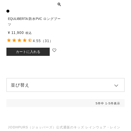
EQULIBERTA 防水PVC ロングブー
ツ
¥
11,900
税込
4.55
（31）
カートに入れる
並び替え
5
件中
1
-
5
件表示
JODHPURS（ジョッパーズ）公式通販のキッズ レインウェア・レイン